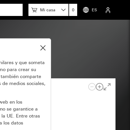
Mi casa
0
ES
milares y que someta
omo para crear su
también comparte
 de medios sociales,
 web en los
no se garantice a
 la UE. Entre otras
a los datos