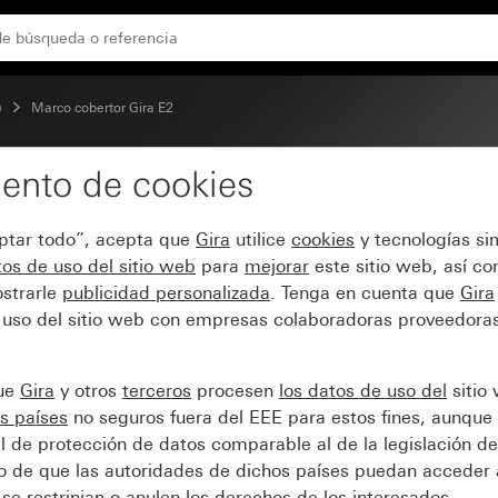
)
Marco cobertor Gira E2
ento de cookies
E2 antracita
eptar todo”, acepta que
Gira
utilice
cookies
y tecnologías si
os de uso del sitio web
para
mejorar
este sitio web, así c
strarle
publicidad personalizada
. Tenga en cuenta que
Gira
 uso del sitio web con empresas colaboradoras proveedoras
que
Gira
y otros
terceros
procesen
los datos de uso del
sitio
s países
no seguros fuera del EEE para estos fines, aunque 
l de protección de datos comparable al de la legislación de
sgo de que las autoridades de dichos países puedan acceder 
se restrinjan o anulen los derechos de los interesados.