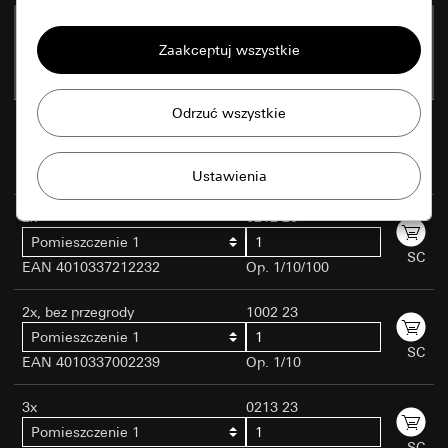
Podstawowe informacje
1x
0211 23
Wszystkie pliki cookie, jakich potrzebujemy,
Pomieszczenie 1
SC
aby wyświetlić stronę internetową.
EAN 4010337211235
Op. 1/10/100
Gira Session
1,5x
1001 23
Poprawa działania naszej strony
Pomieszczenie 1
internetowej oraz ofert
Cele przetwarzania danych:
SC
EAN 4010337881339
Op. 1/10
Strona klientów prywatnych: Korzystanie ze
Zastosowanie plików cookie oraz podobnych
wszystkich funkcji strony na bazie sesji
technologii do poprawy działania naszej
2x
Strona klientów biznesowych:
0212 23
strony internetowej oraz ofert.
Uwierzytelnianie, preferencje i zapis danych
Pomieszczenie 1
wprowadzonych przez użytkowników
SC
EAN 4010337212232
Op. 1/10/100
Matomo
Marketing
Kategorie danych osobowych:
Strona klientów prywatnych: Adres IP, czas
Cele przetwarzania danych:
Analiza statystyczna
2x, bez przegrody
1002 23
Aby być w stanie rozpoznać Państwa
trwania sesji, używana przeglądarka,
korzystania ze strony internetowej
Pomieszczenie 1
zainteresowania oraz móc wyświetlać
urządzenie końcowe
SC
Kategorie danych osobowych:
Adres IP
EAN 4010337002239
Op. 1/10
dostosowane produkty.
Strona klientów biznesowych: Ustawienia
(zanonimizowany/skrócony), przybliżony region
domyślne i preferencje. W tym nazwa, adres
użytkownika, używana przeglądarka i wtyczki,
3x
0213 23
pocztowy i adres e-mail, jeżeli wypełniany jest
doubleclick.net
ustawiony język przeglądarki, moment odsłony
Pomieszczenie 1
formularz kontaktowy. (do ponownego użycia
strony, czas ładowania, system operacyjny,
Cele przetwarzania danych:
Usługa Doubleclick
SC