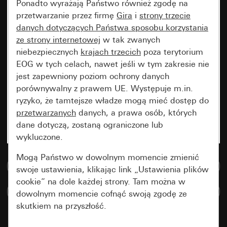
Ponadto wyrażają Państwo również zgodę na
przetwarzanie przez firmę
Gira
i
strony trzecie
danych dotyczących Państwa sposobu korzystania
ze strony internetowej
w tak zwanych
niebezpiecznych
krajach trzecich
poza terytorium
EOG w tych celach, nawet jeśli w tym zakresie nie
jest zapewniony poziom ochrony danych
porównywalny z prawem UE. Występuje m.in.
ryzyko, że tamtejsze władze mogą mieć dostęp do
przetwarzanych
danych, a prawa osób, których
dane dotyczą, zostaną ograniczone lub
wykluczone.
Mogą Państwo w dowolnym momencie zmienić
Do bazy danych multimedialnych
swoje ustawienia, klikając link „Ustawienia plików
cookie” na dole każdej strony. Tam można w
Porównaj artykuły
dowolnym momencie cofnąć swoją zgodę ze
skutkiem na przyszłość.