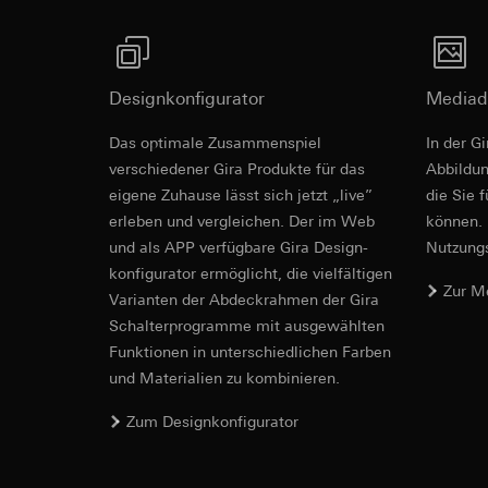
betreffenden We
Folgeverarbeitun
Rechtsgrundlage und
Empfänger:
Einsatz des Dien
interne Abteilun
Folgeverarbeitun
Designkonfigurator
Mediad
LinkedIn Irelan
Empfänger:
Vimeo,
Revit Datei 
Drittlandübermittlu
Das optimale Zusammenspiel
In der G
Drittlandübermittlu
die Übermittlung Ih
verschiedener Gira Produkte für das
Drittland: USA
Ab­bild­
Datenschutzerklärun
Angemessenheits
eigene Zuhause lässt sich jetzt „live”
die Sie 
Lebensdauer des C
bei
Gira Giersi
erleben und vergleichen. Der im Web
können. 
und als APP verfügbare Gira Design­
Nutzungs­
Lebensdauer des C
Google Ads (
konfigurator ermög­licht, die vielfältigen
Zur M
Datenverarbeitung
Hotjar
Vari­an­ten der Abdeck­rahmen der Gira
verwendet Daten, u
Schalter­programme mit ausge­wählten
Datenverarbeitung
Suchergebnissen un
Funkti­onen in unterschiedlichen Farben
Dies ermöglicht zus
zu messen.
scrollen und wie si
und Materialien zu kombinieren.
Kategorien person
IFC Datei fü
Kategorien person
Uhrzeit des Besuchs
Zum Designkonfigurator
Rechtsgrundlage und
Rechtsgrundlage und
Einsatz des Dien
Einsatz des Dien
Folgeverarbeitun
Folgeverarbeitun