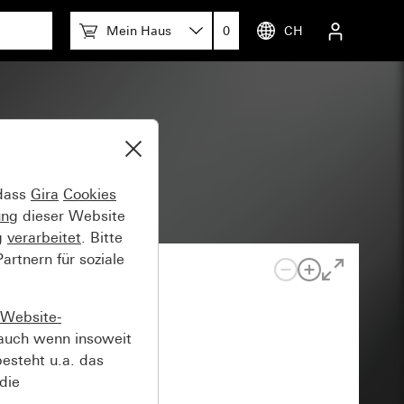
Mein Haus
0
CH
 dass
Gira
Cookies
ung
dieser Website
g
verarbeitet
. Bitte
rtnern für soziale
Website-
auch wenn insoweit
esteht u.a. das
die