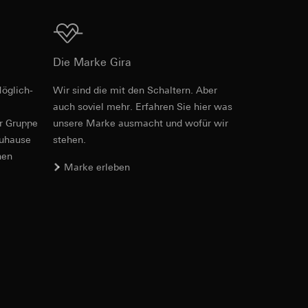
Download
Die Marke Gira
er. Im Hinblick auf
öglich­
Wir sind die mit den Schaltern. Aber
Art.-Nr. 021123
n wir auf deren
auch soviel mehr. Erfahren Sie hier was
 Kopie zu erfragen
er Gruppe
unsere Marke aus­macht und wofür wir
RFA
, 392 KB
zuhause
stehen.
nen
Marke erleben
sung. Google Ads
Download
formen, in
ärmebild erstellen.
von Werbekampagnen
, wie tief sie
sucht, Datum und
andort
Art.-Nr. 021123
IFC
, 9.08 KB