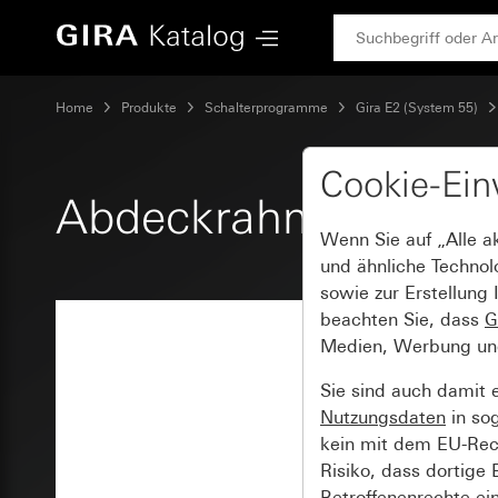
Gira Abdeckrahmen Gira E2 Anthrazit
Home
Produkte
Schalterprogramme
Gira E2 (System 55)
Cookie-Ein
Abdeckrahmen Gira E
Wenn Sie auf „Alle a
und ähnliche Technol
sowie zur Erstellung 
beachten Sie, dass
G
Medien, Werbung und 
Sie sind auch damit 
Nutzungsdaten
in so
kein mit dem EU-Rech
Risiko, dass dortige
Betroffenenrechte ei