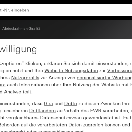
Abdeckrahmen Gira E2
willigung
2 Anthrazit
kzeptieren“ klicken, erklären Sie sich damit einverstanden,
ogien nutzt und Ihre
Website-Nutzungsdaten
zur
Verbesser
Ihres
Nutzerprofils
zur Anzeige von
personalisierter Werbun
ira
auch Informationen über Ihre Nutzung der Website mit Pa
Analyse teilt.
einverstanden, dass
Gira
und
Dritte
zu diesen Zwecken Ihre
g. unsicheren
Drittländern
außerhalb des EWR verarbeiten, 
t vergleichbares Datenschutzniveau gewährleistet ist. Es b
 Behörden auf die
verarbeiteten
Daten zugreifen können und 
ngeschränkt oder ausgeschlossen sind.