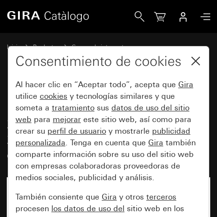
Gira Interruptor pulsador 10 AX de 250 V~ con tecla basc
Inicio
Productos
Gamas de interruptores
Protegido del agua de Gira
Consentimiento de cookies
Protección contra el agua, empotrable, IP44 Gira TX_44
Al hacer clic en “Aceptar todo”, acepta que
Gira
utilice
cookies
y tecnologías similares y que
Interruptor pulsador 10 AX de
someta a
tratamiento
sus
datos de uso del sitio
web
para
mejorar
este sitio web, así como para
250 V~ con tecla basculante de
crear su
perfil de usuario
y mostrarle
publicidad
2 elementos Conmutador de 2
personalizada
. Tenga en cuenta que
Gira
también
elementos
comparte información sobre su uso del sitio web
con empresas colaboradoras proveedoras de
medios sociales, publicidad y análisis.
Ya no está disponible
También consiente que
Gira
y otros
terceros
procesen
los datos de uso del
sitio web en los