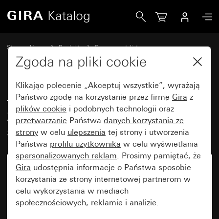
Gira Łącznik samopowrotny 10 AX 250 V~ z klawiszem 2x 
Strona główna
Produkty
Programy stylistyczne
Bryzgoszczelne Gira
Bryzgoszczelny podtynkowy IP44 Gira TX_44
Zgoda na pliki cookie
Klikając polecenie „Akceptuj wszystkie”, wyrażają
Łącznik samopowrotny 10 AX
Państwo zgodę na korzystanie przez firmę
Gira
z
plików cookie
i podobnych technologii oraz
250 V~ z klawiszem 2x Łącznik
przetwarzanie
Państwa
danych korzystania ze
schodowy 2x
strony
w celu
ulepszenia
tej strony i utworzenia
Państwa
profilu użytkownika
w celu wyświetlania
spersonalizowanych reklam
. Prosimy pamiętać, że
Gira
udostępnia informacje o Państwa sposobie
Artykuł już niedostępny
korzystania ze strony internetowej partnerom w
celu wykorzystania w mediach
społecznościowych, reklamie i analizie.