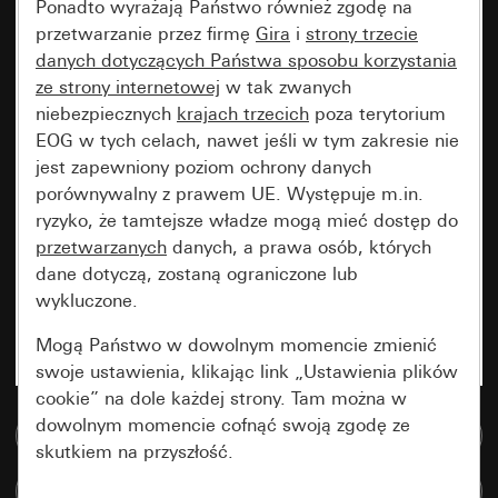
Ponadto wyrażają Państwo również zgodę na
przetwarzanie przez firmę
Gira
i
strony trzecie
danych dotyczących Państwa sposobu korzystania
ze strony internetowej
w tak zwanych
niebezpiecznych
krajach trzecich
poza terytorium
EOG w tych celach, nawet jeśli w tym zakresie nie
jest zapewniony poziom ochrony danych
porównywalny z prawem UE. Występuje m.in.
ryzyko, że tamtejsze władze mogą mieć dostęp do
przetwarzanych
danych, a prawa osób, których
dane dotyczą, zostaną ograniczone lub
wykluczone.
Mogą Państwo w dowolnym momencie zmienić
swoje ustawienia, klikając link „Ustawienia plików
cookie” na dole każdej strony. Tam można w
dowolnym momencie cofnąć swoją zgodę ze
Do bazy danych multimedialnych
skutkiem na przyszłość.
Porównaj artykuły