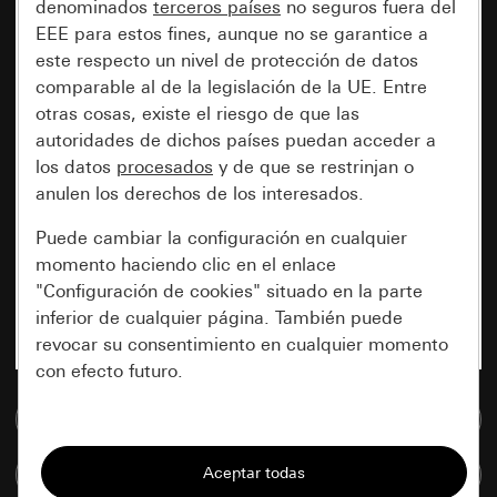
denominados
terceros países
no seguros fuera del
EEE para estos fines, aunque no se garantice a
este respecto un nivel de protección de datos
comparable al de la legislación de la UE. Entre
otras cosas, existe el riesgo de que las
autoridades de dichos países puedan acceder a
los datos
procesados
y de que se restrinjan o
anulen los derechos de los interesados.
Puede cambiar la configuración en cualquier
momento haciendo clic en el enlace
"Configuración de cookies" situado en la parte
inferior de cualquier página. También puede
revocar su consentimiento en cualquier momento
con efecto futuro.
Ir a la base de datos de medios
Esenciales
Todas las cookies que necesitamos para
Comparar artículos
poder mostrarle la página.