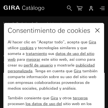
Gira Adaptador para entrada para cables para canal de 15
Inicio
Productos
Gamas de interruptores
Protegido del agua de Gira
Consentimiento de cookies
Montaje en superficie protegido del agua GiraIP44
Al hacer clic en “Aceptar todo”, acepta que
Gira
utilice
cookies
y tecnologías similares y que
Adaptador para entrada para
someta a
tratamiento
sus
datos de uso del sitio
web
para
mejorar
este sitio web, así como para
cables para canal de 15 x 30 mm
crear su
perfil de usuario
y mostrarle
publicidad
personalizada
. Tenga en cuenta que
Gira
también
comparte información sobre su uso del sitio web
con empresas colaboradoras proveedoras de
medios sociales, publicidad y análisis.
También consiente que
Gira
y otros
terceros
procesen
los datos de uso del
sitio web en los