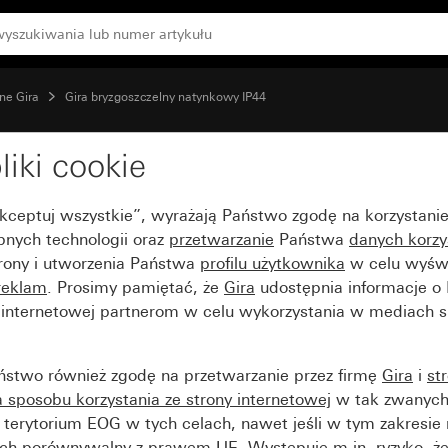
mm
ne Gira
Gira bryzgoszczelny natynkowy IP44
liki cookie
do przewodu do kanału
Akceptuj wszystkie”, wyrażają Państwo zgodę na korzystani
bnych technologii oraz
przetwarzanie
Państwa
danych korzy
trony i utworzenia Państwa
profilu użytkownika
w celu wyświ
reklam
. Prosimy pamiętać, że
Gira
udostępnia informacje o
y internetowej partnerom w celu wykorzystania w mediach 
ństwo również zgodę na przetwarzanie przez firmę
Gira
i
st
sposobu korzystania ze strony internetowej
w tak zwanych
terytorium EOG w tych celach, nawet jeśli w tym zakresie 
ch porównywalny z prawem UE. Występuje m.in. ryzyko, że