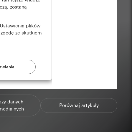
czą, zostaną
Ustawienia plików
 zgodę ze skutkiem
rony
azy danych
zonych przez
Porównaj artykuły
medialnych
ządzenie końcowe
e produkty.
użytkownika,
es pocztowy i adres