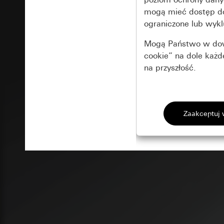
mogą mieć dostęp 
ograniczone lub wykl
Mogą Państwo w dowo
cookie” na dole każ
na przyszłość.
Podstawowe 
Wszystkie pliki coo
Gira Session
Poprawa dzia
Cele przetwarzania
Zastosowanie plików
Strona klientów 
internetowej oraz of
Strona klientów 
użytkowników
Matomo
Marketing
Kategorie danych 
Cele przetwarzania
Strona klientów 
Aby być w stanie r
Kategorie danych 
Strona klientów