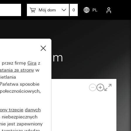
Mój dom
0
PL
 15 x 30 mm
e przez firmę
Gira
z
stania ze strony
w
etlania
 Państwa sposobie
społecznościowych,
rony trzecie
danych
 niebezpiecznych
nie jest zapewniony
 tamtejsze władze