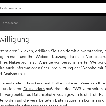
Einsatz und erhöhtem Berührungsschutz (Safety Plus), ohn
Steckdosen
willigung
6 A 250 V~ mit um 30°
kzeptieren“ klicken, erklären Sie sich damit einverstanden,
ungsschutz (Safety Plus
ogien nutzt und Ihre
Website-Nutzungsdaten
zur
Verbesser
Ihres
Nutzerprofils
zur Anzeige von
personalisierter Werbun
ira
auch Informationen über Ihre Nutzung der Website mit Pa
Analyse teilt.
einverstanden, dass
Gira
und
Dritte
zu diesen Zwecken Ihre
g. unsicheren
Drittländern
außerhalb des EWR verarbeiten, 
t vergleichbares Datenschutzniveau gewährleistet ist. Es b
 Behörden auf die
verarbeiteten
Daten zugreifen können und 
ngeschränkt oder ausgeschlossen sind.