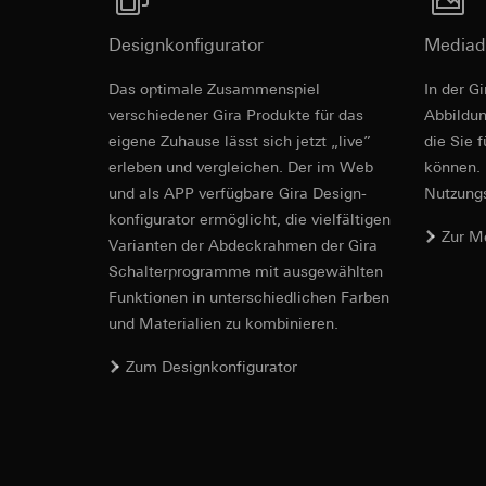
Empfänger:
interne
Rechtsgrundlage und
Drittlandübermittlu
Empfänger:
Einsatz des Dien
Designkonfigurator
Mediad
Lebensdauer des C
interne Abteilun
Folgeverarbeitun
Hinweise
SCHUKO-Stec
Google Ireland L
Das optimale Zusammenspiel
In der G
Empfänger:
Informationen da
Steckklemm
verschiedener Gira Produkte für das
Ab­bild­
interne Abteilun
https://business.
Mit erhöhtem Anpressdruck des Erdungsbügels
eigene Zuhause lässt sich jetzt „live”
die Sie 
Pinterest, Inc. (
Drittlandübermittlu
Erhöhter Berührungsschutz (Safety Plus) gemä
erleben und vergleichen. Der im Web
können. 
EU Konformitätse
Drittlandübermittlu
Drittland: USA
und als APP verfügbare Gira Design­
Nutzungs­
Drittland: USA
Angemessenheits
konfigurator ermög­licht, die vielfältigen
Angemessenheits
bei
Gira Giersi
Zur M
Vari­an­ten der Abdeck­rahmen der Gira
bei
Gira Giersi
Lebensdauer des C
Schalter­programme mit ausge­wählten
Lebensdauer des C
Funkti­onen in unterschiedlichen Farben
Vimeo
und Materialien zu kombinieren.
LinkedIn Ins
Datenverarbeitung
Zum Designkonfigurator
Datenverarbeitung
Kategorien person
bedarfsgerechter W
Privatkundenseit
Kategorien person
Nutzer getätig
Zeitstempel
Geschäftskunden
Rechtsgrundlage und
getätigte Mausb
Einsatz des Dien