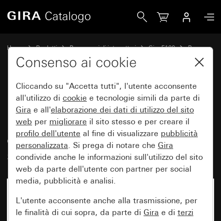
Gira Presa SCHUKO 16 A 250 V~ con modulo ruotato di 30° e m
Home
Prodotti
Programmi di interruttori
Gira F100
Prese
Consenso ai cookie
Cliccando su "Accetta tutti", l'utente acconsente
Presa SCHUKO 16 A 250 V~ con
all'utilizzo di
cookie
e tecnologie simili da parte di
modulo ruotato di 30° e
Gira
e all'
elaborazione dei
dati di utilizzo del sito
maggiore protezione contro i
web
per
migliorare
il sito stesso e per creare il
profilo dell'utente
al fine di visualizzare
pubblicità
contatti accidentali (Safety Plus),
personalizzata
. Si prega di notare che
Gira
senza graffe di fissaggio
condivide anche le informazioni sull'utilizzo del sito
web da parte dell'utente con partner per social
media, pubblicità e analisi.
L'utente acconsente anche alla trasmissione, per
le finalità di cui sopra, da parte di
Gira
e di
terzi