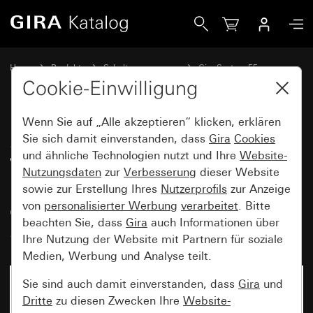
Gira SCHUKO-Steckdose 16 A 250 V~ mit erhöhtem Berühru
Home
Produkte
Schalterprogramme
Gira System 55
Steckdosen
Cookie-Einwilligung
Wenn Sie auf „Alle akzeptieren“ klicken, erklären
SCHUKO-Steckdose 16 A 250
Sie sich damit einverstanden, dass
Gira
Cookies
und ähnliche Technologien nutzt und Ihre
Website-
V~ mit erhöhtem
Nutzungsdaten
zur
Verbesserung
dieser Website
Berührungsschutz (Safety Plus),
sowie zur Erstellung Ihres
Nutzerprofils
zur Anzeige
ohne Befestigungskrallen
von
personalisierter Werbung
verarbeitet
. Bitte
beachten Sie, dass
Gira
auch Informationen über
Schraubklemmen
Ihre Nutzung der Website mit Partnern für soziale
Medien, Werbung und Analyse teilt.
Sie sind auch damit einverstanden, dass
Gira
und
Dritte
zu diesen Zwecken Ihre
Website-