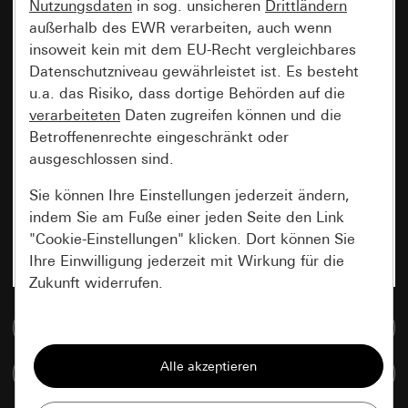
Nutzungsdaten
in sog. unsicheren
Drittländern
außerhalb des EWR verarbeiten, auch wenn
insoweit kein mit dem EU-Recht vergleichbares
Datenschutzniveau gewährleistet ist. Es besteht
u.a. das Risiko, dass dortige Behörden auf die
verarbeiteten
Daten zugreifen können und die
Betroffenenrechte eingeschränkt oder
ausgeschlossen sind.
Sie können Ihre Einstellungen jederzeit ändern,
indem Sie am Fuße einer jeden Seite den Link
"Cookie-Einstellungen" klicken. Dort können Sie
Ihre Einwilligung jederzeit mit Wirkung für die
Zukunft widerrufen.
Zur Mediadatenbank
Essenziell
Alle Cookies, die wir benötigen um Ihnen die
Artikel vergleichen
Seite anzeigen zu können.