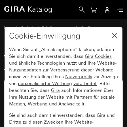
Gira Wippe mit Kontrollfenster und Aufdruck &quot;Heizun
Home
Produkte
Schalterprogramme
Gira System 55
Schalten und Tasten
Cookie-Einwilligung
Wenn Sie auf „Alle akzeptieren“ klicken, erklären
Wippe mit Kontrollfenster und
Sie sich damit einverstanden, dass
Gira
Cookies
und ähnliche Technologien nutzt und Ihre
Website-
Aufdruck "Heizung Ein/Aus"
Nutzungsdaten
zur
Verbesserung
dieser Website
sowie zur Erstellung Ihres
Nutzerprofils
zur Anzeige
von
personalisierter Werbung
verarbeitet
. Bitte
beachten Sie, dass
Gira
auch Informationen über
Ihre Nutzung der Website mit Partnern für soziale
Medien, Werbung und Analyse teilt.
Sie sind auch damit einverstanden, dass
Gira
und
Dritte
zu diesen Zwecken Ihre
Website-