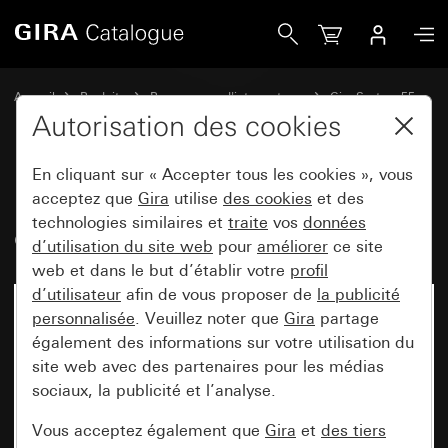
Gira Bascule avec fenêtre de contrôle et impression &quot
Accueil
Produits
Programmes d'interrupteurs
Gira System 55
Commuter et pousser
Autorisation des cookies
En cliquant sur « Accepter tous les cookies », vous
Bascule avec fenêtre de contrôle
acceptez que
Gira
utilise
des cookies
et des
technologies similaires et
traite
vos
données
et impression "Heizung Ein/Aus"
d’utilisation du site web
pour
améliorer
ce site
web et dans le but d’établir votre
profil
d’utilisateur
afin de vous proposer de
la publicité
personnalisée
. Veuillez noter que
Gira
partage
également des informations sur votre utilisation du
site web avec des partenaires pour les médias
sociaux, la publicité et l’analyse.
Vous acceptez également que
Gira
et
des tiers