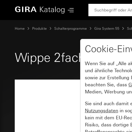
Gira Wippe 2fach gerade stehend
Home
Produkte
Schalterprogramme
Gira System 55
Sc
Cookie-Ein
Wippe 2fach gerade 
Wenn Sie auf „Alle a
und ähnliche Technol
sowie zur Erstellung 
beachten Sie, dass
G
Medien, Werbung und 
Sie sind auch damit 
Nutzungsdaten
in so
kein mit dem EU-Rech
Risiko, dass dortige
Betroffenenrechte ei