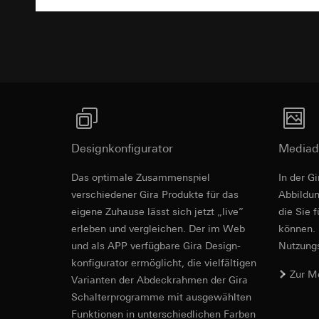
Ausschreibu
Empfänger:
interne
Rechtsgrundlage und
Drittlandübermittlu
Empfänger:
Einsatz des Dien
Lebensdauer des C
interne Abteilun
Folgeverarbeitun
Google Ireland L
Empfänger:
Informationen da
interne Abteilun
https://business.
Pinterest, Inc. (
Drittlandübermittlu
Drittlandübermittlu
Drittland: USA
Drittland: USA
Angemessenheits
Designkonfigurator
Mediad
Angemessenheits
bei
Gira Giersi
bei
Gira Giersi
Lebensdauer des C
Das optimale Zusammenspiel
In der G
Lebensdauer des C
verschiedener Gira Produkte für das
Ab­bild­
Vimeo
eigene Zuhause lässt sich jetzt „live”
die Sie 
LinkedIn Ins
erleben und vergleichen. Der im Web
können. 
Datenverarbeitung
Datenverarbeitung
und als APP verfügbare Gira Design­
Kategorien person
Nutzungs­
bedarfsgerechter W
Privatkundenseit
konfigurator ermög­licht, die vielfältigen
Kategorien person
Zur M
Nutzer getätig
Vari­an­ten der Abdeck­rahmen der Gira
Zeitstempel
Geschäftskunden
Schalter­programme mit ausge­wählten
Rechtsgrundlage und
getätigte Mausb
Funkti­onen in unterschiedlichen Farben
Einsatz des Dien