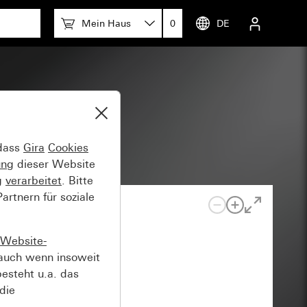
Mein Haus
0
DE
 dass
Gira
Cookies
ung
dieser Website
g
verarbeitet
. Bitte
rtnern für soziale
Website-
auch wenn insoweit
esteht u.a. das
die