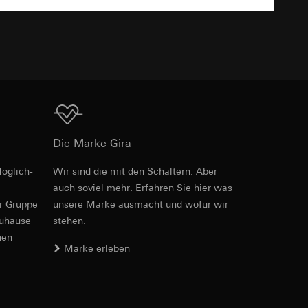
TXT
e unter
Download
 Kopie zu erfragen
Die Marke Gira
 Kopie zu erfragen
öglich­
Wir sind die mit den Schaltern. Aber
auch soviel mehr. Erfahren Sie hier was
er Gruppe
unsere Marke aus­macht und wofür wir
zuhause
stehen.
onen zur Schaltung
nen
Marke erleben
uf der Website, vom
Referrer-URL sowie
site, vom Nutzer
hs auf der