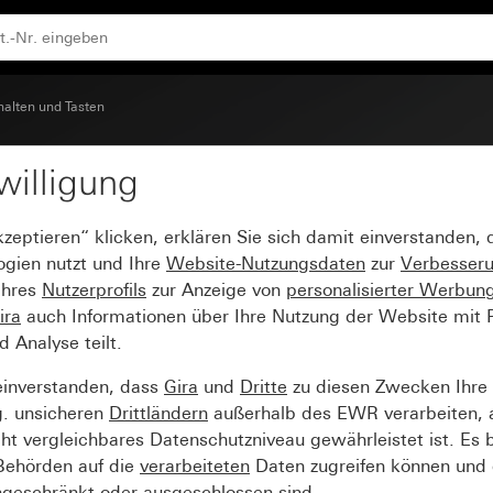
halten und Tasten
willigung
stehend
kzeptieren“ klicken, erklären Sie sich damit einverstanden,
ogien nutzt und Ihre
Website-Nutzungsdaten
zur
Verbesser
Ihres
Nutzerprofils
zur Anzeige von
personalisierter Werbun
ira
auch Informationen über Ihre Nutzung der Website mit Pa
Analyse teilt.
einverstanden, dass
Gira
und
Dritte
zu diesen Zwecken Ihre
g. unsicheren
Drittländern
außerhalb des EWR verarbeiten, 
t vergleichbares Datenschutzniveau gewährleistet ist. Es b
 Behörden auf die
verarbeiteten
Daten zugreifen können und 
ngeschränkt oder ausgeschlossen sind.