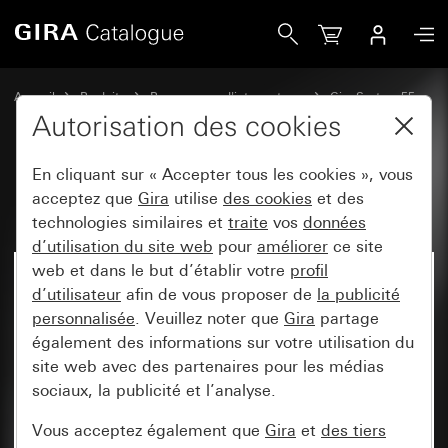
Gira Bascule 2x droite
Accueil
Produits
Programmes d'interrupteurs
Gira System 55
Commuter et pousser
Autorisation des cookies
En cliquant sur « Accepter tous les cookies », vous
Bascule 2x droite
acceptez que
Gira
utilise
des cookies
et des
technologies similaires et
traite
vos
données
d’utilisation du site web
pour
améliorer
ce site
web et dans le but d’établir votre
profil
d’utilisateur
afin de vous proposer de
la publicité
personnalisée
. Veuillez noter que
Gira
partage
également des informations sur votre utilisation du
site web avec des partenaires pour les médias
sociaux, la publicité et l’analyse.
Vous acceptez également que
Gira
et
des tiers