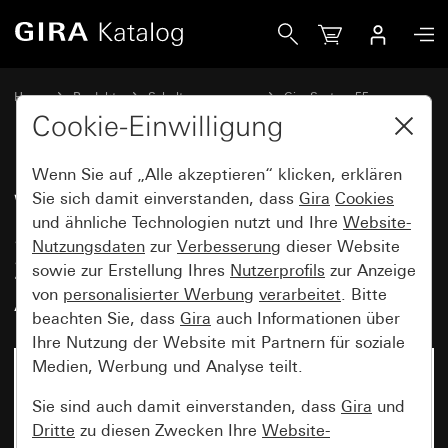
Gira Wipp-Kontrollschalter British Standard (BS EN 60669-
Home
Produkte
Schalterprogramme
Gira System 55
Schalten und Tasten
Cookie-Einwilligung
Wenn Sie auf „Alle akzeptieren“ klicken, erklären
Wipp-Kontrollschalter British
Sie sich damit einverstanden, dass
Gira
Cookies
und ähnliche Technologien nutzt und Ihre
Website-
Standard (BS EN 60669-1)
Nutzungsdaten
zur
Verbesserung
dieser Website
20 AX 250 V~mit Wippe
sowie zur Erstellung Ihres
Nutzerprofils
zur Anzeige
Ausschalter 2-polig
von
personalisierter Werbung
verarbeitet
. Bitte
beachten Sie, dass
Gira
auch Informationen über
Ihre Nutzung der Website mit Partnern für soziale
Medien, Werbung und Analyse teilt.
Sie sind auch damit einverstanden, dass
Gira
und
Dritte
zu diesen Zwecken Ihre
Website-