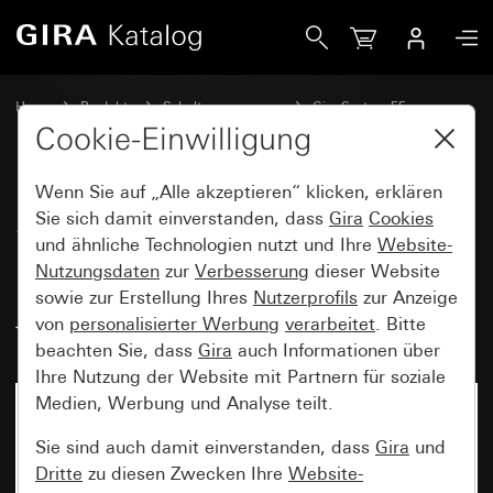
Gira SCHUKO-Doppelsteckdose 16 A 250 V~ mit erhöhtem Be
Home
Produkte
Schalterprogramme
Gira System 55
Steckdosen
Cookie-Einwilligung
Wenn Sie auf „Alle akzeptieren“ klicken, erklären
SCHUKO-Doppelsteckdose
Sie sich damit einverstanden, dass
Gira
Cookies
und ähnliche Technologien nutzt und Ihre
Website-
16 A 250 V~ mit erhöhtem
Nutzungsdaten
zur
Verbesserung
dieser Website
Berührungsschutz (Safety Plus)
sowie zur Erstellung Ihres
Nutzerprofils
zur Anzeige
für Unterputz-Gerätedose 1fach
von
personalisierter Werbung
verarbeitet
. Bitte
beachten Sie, dass
Gira
auch Informationen über
Ihre Nutzung der Website mit Partnern für soziale
Medien, Werbung und Analyse teilt.
Sie sind auch damit einverstanden, dass
Gira
und
Dritte
zu diesen Zwecken Ihre
Website-