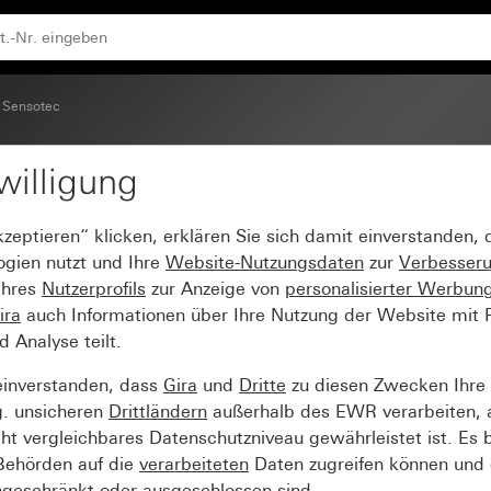
Sensotec
willigung
Fernbedienung
kzeptieren“ klicken, erklären Sie sich damit einverstanden,
ogien nutzt und Ihre
Website-Nutzungsdaten
zur
Verbesser
Ihres
Nutzerprofils
zur Anzeige von
personalisierter Werbun
ira
auch Informationen über Ihre Nutzung der Website mit Pa
Analyse teilt.
einverstanden, dass
Gira
und
Dritte
zu diesen Zwecken Ihre
g. unsicheren
Drittländern
außerhalb des EWR verarbeiten, 
t vergleichbares Datenschutzniveau gewährleistet ist. Es b
 Behörden auf die
verarbeiteten
Daten zugreifen können und 
ngeschränkt oder ausgeschlossen sind.