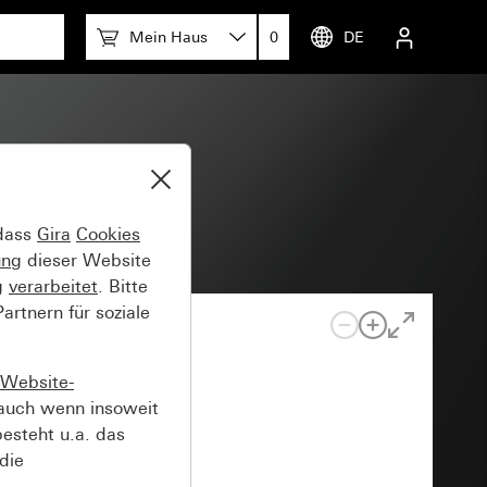
Mein Haus
0
DE
 dass
Gira
Cookies
ung
dieser Website
g
verarbeitet
. Bitte
rtnern für soziale
Website-
auch wenn insoweit
esteht u.a. das
die