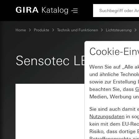
Gira Sensotec LED ohne Fernbedienung
Home
Produkte
Technik und Funktionen
Lichtsteuerung
Cookie-Ein
Sensotec LED ohne 
Wenn Sie auf „Alle a
und ähnliche Technol
sowie zur Erstellung 
beachten Sie, dass
G
Medien, Werbung und 
Sie sind auch damit 
Nutzungsdaten
in so
kein mit dem EU-Rech
Risiko, dass dortige
Betroffenenrechte ei