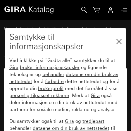
Gira Sensotec LED uten fjernkontroll
Hjem
Produkter
Teknikk og funksjoner
Lysstyring
Sensotec
Samtykke til
informasjonskapsler
Sensotec LED uten fjernkontroll
Ved å klikke på “Godta alle” samtykker du til at
Gira
bruker informasjonskapsler
og lignende
teknologier og
behandler
dataene om din bruk av
nettstedet
for å
forbedre
dette nettstedet og for å
opprette din
brukerprofil
med det formålet å vise
personlig tilpasset reklame
. Merk at
Gira
også
deler informasjon om din bruk av nettstedet med
partnere for sosiale medier, reklame og analyse.
Du samtykker også til at
Gira
og
tredjepart
behandler
dataene om din bruk av nettstedet
til