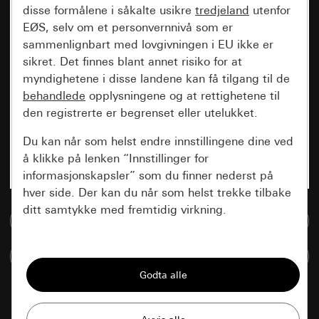
disse formålene i såkalte usikre
tredjeland
utenfor
EØS, selv om et personvernnivå som er
sammenlignbart med lovgivningen i EU ikke er
sikret. Det finnes blant annet risiko for at
myndighetene i disse landene kan få tilgang til de
behandlede
opplysningene og at rettighetene til
den registrerte er begrenset eller utelukket.
Du kan når som helst endre innstillingene dine ved
å klikke på lenken “Innstillinger for
informasjonskapsler” som du finner nederst på
hver side. Der kan du når som helst trekke tilbake
ditt samtykke med fremtidig virkning.
Til mediadatabase
Vesentlige
Sammenlign artikkel
Alle informasjonskapslene vi trenger for å
kunne vise deg siden.