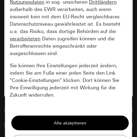
Nutzungsdaten
in sog. unsicheren
Drittländern
außerhalb des EWR verarbeiten, auch wenn
insoweit kein mit dem EU-Recht vergleichbares
Datenschutzniveau gewährleistet ist. Es besteht
u.a. das Risiko, dass dortige Behörden auf die
verarbeiteten
Daten zugreifen können und die
Betroffenenrechte eingeschränkt oder
ausgeschlossen sind.
Sie können Ihre Einstellungen jederzeit ändern,
indem Sie am Fuße einer jeden Seite den Link
"Cookie-Einstellungen" klicken. Dort können Sie
Ihre Einwilligung jederzeit mit Wirkung für die
Zukunft widerrufen.
Zur Mediadatenbank
Essenziell
Alle Cookies, die wir benötigen um Ihnen die
Artikel vergleichen
Seite anzeigen zu können.