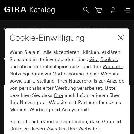
Gira Wippenset 5fach Plus (2+3) beschreibbar System 55
Home
Produkte
Schalterprogramme
Gira System 55
Wippensets für Bussysteme
Cookie-Einwilligung
Wenn Sie auf „Alle akzeptieren“ klicken, erklären
Wippenset 5fach Plus (2+3)
Sie sich damit einverstanden, dass
Gira
Cookies
und ähnliche Technologien nutzt und Ihre
Website-
beschreibbar System 55
Nutzungsdaten
zur
Verbesserung
dieser Website
sowie zur Erstellung Ihres
Nutzerprofils
zur Anzeige
von
personalisierter Werbung
verarbeitet
. Bitte
beachten Sie, dass
Gira
auch Informationen über
Ihre Nutzung der Website mit Partnern für soziale
Medien, Werbung und Analyse teilt.
Sie sind auch damit einverstanden, dass
Gira
und
Dritte
zu diesen Zwecken Ihre
Website-