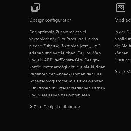
betreffenden We
Folgeverarbeitun
Rechtsgrundlage und
Empfänger:
Einsatz des Dien
Designkonfigurator
Mediad
interne Abteilun
Folgeverarbeitun
LinkedIn Irelan
Das optimale Zusammenspiel
Empfänger:
In der G
Vimeo,
Drittlandübermittlu
Drittlandübermittlu
verschiedener Gira Produkte für das
Ab­bild­
die Übermittlung Ih
Drittland: USA
eigene Zuhause lässt sich jetzt „live”
die Sie 
Datenschutzerklärun
Angemessenheits
erleben und vergleichen. Der im Web
können. 
Lebensdauer des C
bei
Gira Giersi
und als APP verfügbare Gira Design­
Nutzungs­
IFC Datei fü
Lebensdauer des C
konfigurator ermög­licht, die vielfältigen
Google Ads (
Zur M
Vari­an­ten der Abdeck­rahmen der Gira
Datenverarbeitung
Hotjar
Schalter­programme mit ausge­wählten
verwendet Daten, u
Funkti­onen in unterschiedlichen Farben
Datenverarbeitung
Suchergebnissen un
und Materialien zu kombinieren.
Dies ermöglicht zus
zu messen.
scrollen und wie si
Kategorien person
Zum Designkonfigurator
Kategorien person
Uhrzeit des Besuchs
Rechtsgrundlage und
Rechtsgrundlage und
Einsatz des Dien
Einsatz des Dien
Folgeverarbeitun
Folgeverarbeitun