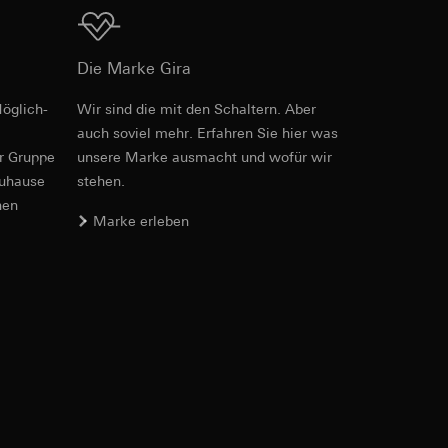
RFA
, 600 KB
Die Marke Gira
öglich­
Wir sind die mit den Schaltern. Aber
er. Im Hinblick auf
auch soviel mehr. Erfahren Sie hier was
Download
n wir auf deren
er Gruppe
unsere Marke aus­macht und wofür wir
 Kopie zu erfragen
zuhause
stehen.
nen
Marke erleben
Art.-Nr. 220328
sung. Google Ads
IFC
, 15.36 KB
formen, in
ärmebild erstellen.
von Werbekampagnen
, wie tief sie
sucht, Datum und
andort
Download