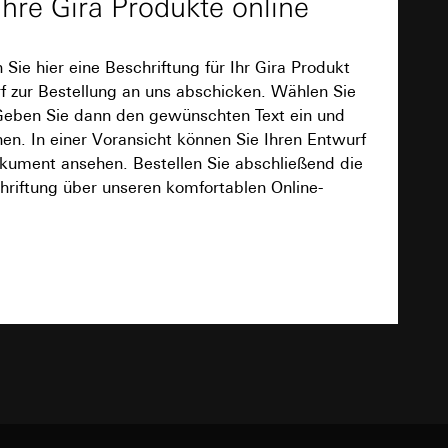
Ihre Gira Produkte online
 sein Aussehen. In einer Voransicht können
fen und als PDF-Dokument ansehen. Bestellen
Ihnen entworfene Beschriftung über unseren
n Sie hier eine Beschriftung für Ihr Gira Produkt
e.
f zur Bestellung an uns abschicken. Wählen Sie
e unter
Download
 Geben Sie dann den gewünschten Text ein und
n. In einer Voransicht können Sie Ihren Entwurf
kument ansehen. Bestellen Sie abschließend die
hriftung über unseren komfortablen Online-
 Kopie zu erfragen
TXT
 Kopie zu erfragen
onen zur Schaltung
Download
uf der Website, vom
Referrer-URL sowie
site, vom Nutzer
hs auf der
Art.-Nr. 220328