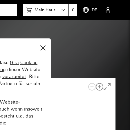
Mein Haus
0
DE
 dass
Gira
Cookies
ung
dieser Website
g
verarbeitet
. Bitte
rtnern für soziale
Website-
auch wenn insoweit
esteht u.a. das
die