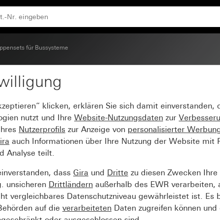
ppensets für Bussysteme
willigung
chreibbar System 55
kzeptieren“ klicken, erklären Sie sich damit einverstanden,
ogien nutzt und Ihre
Website-Nutzungsdaten
zur
Verbesser
Ihres
Nutzerprofils
zur Anzeige von
personalisierter Werbun
ira
auch Informationen über Ihre Nutzung der Website mit Pa
Analyse teilt.
einverstanden, dass
Gira
und
Dritte
zu diesen Zwecken Ihre
g. unsicheren
Drittländern
außerhalb des EWR verarbeiten, 
t vergleichbares Datenschutzniveau gewährleistet ist. Es b
 Behörden auf die
verarbeiteten
Daten zugreifen können und 
ngeschränkt oder ausgeschlossen sind.