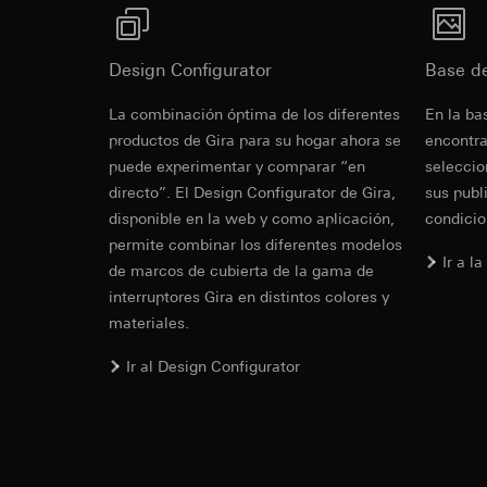
Revit Archi
Vimeo
de construcc
Fines del tratamien
anuncios según las 
Fines del tratamien
Design Configurator
Base d
Categorías de dato
Categorías de dato
referencia y marca
Sitio web para c
La combinación óptima de los diferentes
En la ba
Base jurídica e int
el sitio web, mov
productos de Gira para su hogar ahora se
encontra
Uso del servicio
Sitio web para e
puede experimentar y comparar “en
seleccio
datos y privacid
web, movimientos 
directo”. El Design Configurator de Gira,
sus publ
Tratamiento poste
dirección de Int
disponible en la web y como aplicación,
condicio
Receptor:
Base jurídica e int
permite combinar los diferentes modelos
Departamentos in
Uso del servicio
IFC Archiva
Ir a l
de marcos de cubierta de la gama de
datos y privacid
LinkedIn Irelan
construcció
interruptores Gira en distintos colores y
Tratamiento poste
Transferencia a ter
materiales.
información sobre l
Receptor:
Vimeo, L
consultar su políti
Transferencia a ter
Ir al Design Configurator
Duración de la cook
Tercer país: EE.
Decisión de adec
Google Ads (
solicitar una co
1, letra a) del R
Fines del tratamien