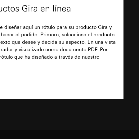
 el texto deseado y configure su apariencia.
ctos Gira en línea
de la protección de
comprobar su diseño y visualizarlo como
as campañas
e una interfaz
 solicite la rotulación diseñada por usted
tado, fecha y hora
ervicio online.
e diseñar aquí un rótulo para su producto Gira y
a
 hacer el pedido. Primero, seleccione el producto.
de la protección de
 ejercicio de sus
Descarga
 texto que desee y decida su aspecto. En una vista
de la protección de
orrador y visualizarlo como documento PDF. Por
PD
PD
 rótulo que ha diseñado a través de nuestro
io de sus funciones
TXT
io de sus funciones
ndar, se puede
rtículo 49, apartado
ndar, se puede
Descarga
rtículo 49, apartado