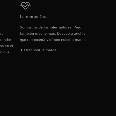
Ref. 220328
para la aparición de
RFA
, 600 KB
La marca Gira
IP, URL de
cia del visitante en
Somos los de los interruptores. Pero
era
también mucho más. Descubra aquí lo
de la protección de
ante en el sitio
prender
que representa y ofrece nuestra marca.
io web en cuestión,
Descarga
sa en el
PD
Descubrir la marca
lo que
io de sus funciones
de la protección de
Ref. 220328
PD
. Para obtener
IFC
, 15.42 KB
de LinkedIn, puede
ndar, se puede
rtículo 49, apartado
Descarga
as campañas. Google