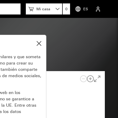
Mi casa
0
ES
System 55
milares y que someta
omo para crear su
también comparte
 de medios sociales,
 web en los
no se garantice a
 la UE. Entre otras
a los datos