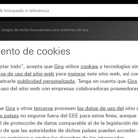
Juegos de teclas basculantes para sistemas de bus
ento de cookies
ante triple, rotulable 
eptar todo”, acepta que
Gira
utilice
cookies
y tecnologías si
os de uso del sitio web
para
mejorar
este sitio web, así c
strarle
publicidad personalizada
. Tenga en cuenta que
Gira
 uso del sitio web con empresas colaboradoras proveedoras
que
Gira
y otros
terceros
procesen
los datos de uso del
sitio
s países
no seguros fuera del EEE para estos fines, aunque 
l de protección de datos comparable al de la legislación de
sgo de que las autoridades de dichos países puedan acceder 
se restrinjan o anulen los derechos de los interesados.