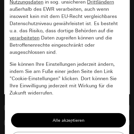
Nutzungsdaten
in sog. unsicheren
Drittländern
außerhalb des EWR verarbeiten, auch wenn
insoweit kein mit dem EU-Recht vergleichbares
Datenschutzniveau gewährleistet ist. Es besteht
u.a. das Risiko, dass dortige Behörden auf die
verarbeiteten
Daten zugreifen können und die
Betroffenenrechte eingeschränkt oder
ausgeschlossen sind.
Sie können Ihre Einstellungen jederzeit ändern,
indem Sie am Fuße einer jeden Seite den Link
"Cookie-Einstellungen" klicken. Dort können Sie
Ihre Einwilligung jederzeit mit Wirkung für die
Zukunft widerrufen.
Zur Mediadatenbank
Essenziell
Alle Cookies, die wir benötigen um Ihnen die
Artikel vergleichen
Seite anzeigen zu können.