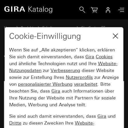
Gira Wippenset 2fach (1+1) System 55
Home
Produkte
Schalterprogramme
Gira System 55
Wippensets für Bussysteme
Cookie-Einwilligung
Wenn Sie auf „Alle akzeptieren“ klicken, erklären
Wippenset 2fach (1+1)
Sie sich damit einverstanden, dass
Gira
Cookies
und ähnliche Technologien nutzt und Ihre
Website-
System 55
Nutzungsdaten
zur
Verbesserung
dieser Website
sowie zur Erstellung Ihres
Nutzerprofils
zur Anzeige
von
personalisierter Werbung
verarbeitet
. Bitte
beachten Sie, dass
Gira
auch Informationen über
Ihre Nutzung der Website mit Partnern für soziale
Medien, Werbung und Analyse teilt.
Sie sind auch damit einverstanden, dass
Gira
und
Dritte
zu diesen Zwecken Ihre
Website-