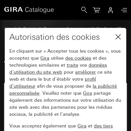
Gira Jeu de bascules 2x (1+1) System 55
Accueil
Produits
Programmes d'interrupteurs
Gira System 55
Jeux de manettes pour systèmes de bus
Autorisation des cookies
En cliquant sur « Accepter tous les cookies », vous
Jeu de bascules 2x (1+1)
acceptez que
Gira
utilise
des cookies
et des
technologies similaires et
traite
vos
données
System 55
d’utilisation du site web
pour
améliorer
ce site
web et dans le but d’établir votre
profil
d’utilisateur
afin de vous proposer de
la publicité
personnalisée
. Veuillez noter que
Gira
partage
également des informations sur votre utilisation du
site web avec des partenaires pour les médias
sociaux, la publicité et l’analyse.
Vous acceptez également que
Gira
et
des tiers