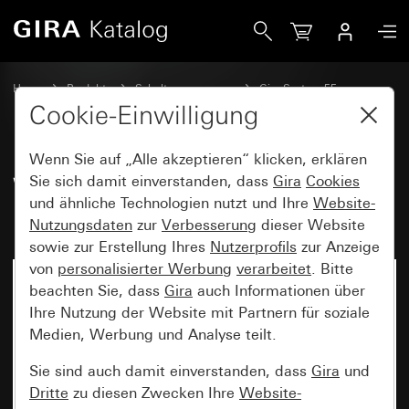
Gira Wippenset 3fach mit Beschriftungsfeld System 55
Home
Produkte
Schalterprogramme
Gira System 55
Wippensets für Bussysteme
Cookie-Einwilligung
Wenn Sie auf „Alle akzeptieren“ klicken, erklären
Wippenset 3fach mit
Sie sich damit einverstanden, dass
Gira
Cookies
und ähnliche Technologien nutzt und Ihre
Website-
Beschriftungsfeld System 55
Nutzungsdaten
zur
Verbesserung
dieser Website
sowie zur Erstellung Ihres
Nutzerprofils
zur Anzeige
von
personalisierter Werbung
verarbeitet
. Bitte
beachten Sie, dass
Gira
auch Informationen über
Ihre Nutzung der Website mit Partnern für soziale
Medien, Werbung und Analyse teilt.
Sie sind auch damit einverstanden, dass
Gira
und
Dritte
zu diesen Zwecken Ihre
Website-