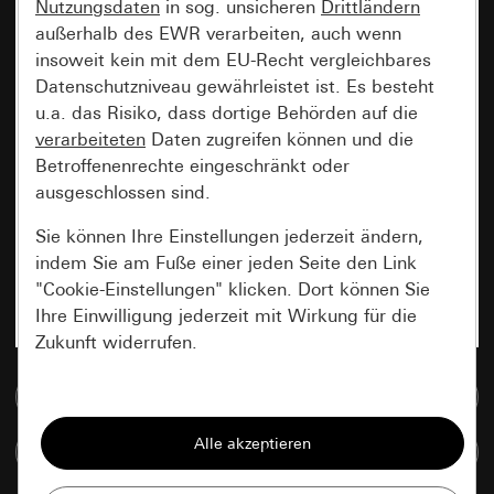
Nutzungsdaten
in sog. unsicheren
Drittländern
außerhalb des EWR verarbeiten, auch wenn
insoweit kein mit dem EU-Recht vergleichbares
Datenschutzniveau gewährleistet ist. Es besteht
u.a. das Risiko, dass dortige Behörden auf die
verarbeiteten
Daten zugreifen können und die
Betroffenenrechte eingeschränkt oder
ausgeschlossen sind.
Sie können Ihre Einstellungen jederzeit ändern,
indem Sie am Fuße einer jeden Seite den Link
"Cookie-Einstellungen" klicken. Dort können Sie
Ihre Einwilligung jederzeit mit Wirkung für die
Zukunft widerrufen.
Zur Mediadatenbank
Essenziell
Alle Cookies, die wir benötigen um Ihnen die
Artikel vergleichen
Seite anzeigen zu können.