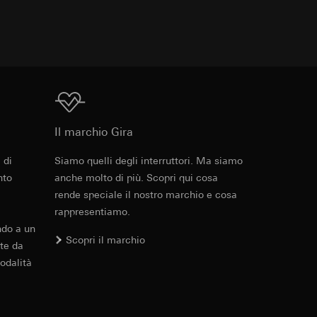
errer e timestamp
to web da parte del
 delle
web in questione,
Download
 delle
sioni
Cod. art. 213326
Il marchio Gira
aesi terzi. Per
RFA
, 596 KB
imanda qui alla
 di
Siamo quelli degli interruttori. Ma siamo
nto
anche molto di più. Scopri qui cosa
andard, copia da
rende speciale il nostro marchio e cosa
a GDPR
rappresentiamo.
Download
ndo a un
Scopri il marchio
sultati delle
te da
web, piattaforme di
odalità
 delle campagne
Cod. art. 213326
mica delle pagine
 Vediamo dove
e ora della visita,
IFC
, 17.56 KB