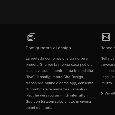
Categorie di dati pe
visitatore, movi
Base giuridica e int
Sito del cliente
Utilizzo del serv
visitatore, movim
telecomunicazion
indirizzo Intern
Trattamento succe
Base giuridica e int
Destinatari:
Utilizzo del serv
Revit File p
Reparti interni,
telecomunicazion
LinkedIn Irelan
Trattamento succe
Configuratore di design
Banca d
Trasferimento verso
Destinatari:
Vimeo,
quanto riguarda la t
La perfetta combinazione tra i diversi
Nella ba
Trasferimento verso
rispettiva Informati
prodotti Gira per la propria casa può ora
Paese terzo: US
troverai
Durata dei cookie:
Decisione di ade
essere vissuta e confrontata in modalità
che puoi
richiedere in bas
"live". Il configuratore Gira Design,
Leggi in
Google Ads (
disponibile online e come app, consente
utilizzo.
Durata dei cookie:
Finalità del trattam
di combinare le numerose varianti di
Vai al
campagne. Google Ads
Hotjar
placche dei programmi di interruttori
IFC File per
social media, risult
Gira con funzioni selezionate, in diversi
Finalità del trattam
pubblicitarie.
colori e materiali.
selezionate. Questo
Categorie di dati pe
cliccano, quanto sc