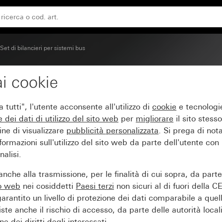
stem 55
Set di bilancieri per sistemi bus
i cookie
moduli con campo per ta
tutti", l'utente acconsente all'utilizzo di
cookie
e tecnologie
e dei
dati di utilizzo del sito web
per
migliorare
il sito stesso
ine di visualizzare
pubblicità personalizzata
. Si prega di no
ormazioni sull'utilizzo del sito web da parte dell'utente con
alisi.
nche alla trasmissione, per le finalità di cui sopra, da part
to web
nei cosiddetti
Paesi terzi
non sicuri al di fuori della C
arantito un livello di protezione dei dati comparabile a quel
iste anche il rischio di accesso, da parte delle autorità locali
e dei diritti degli interessati.