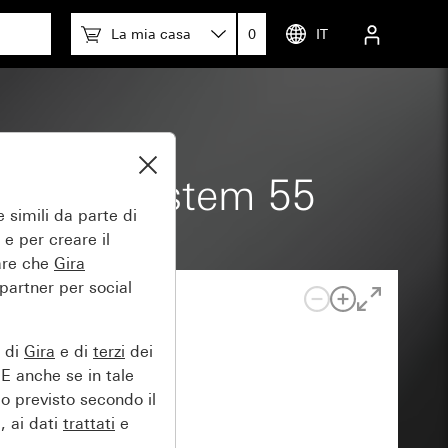
La mia casa
0
IT
rghetta System 55
 simili da parte di
 e per creare il
tare che
Gira
 partner per social
e di
Gira
e di
terzi
dei
EE anche se in tale
lo previsto secondo il
, ai dati
trattati
e