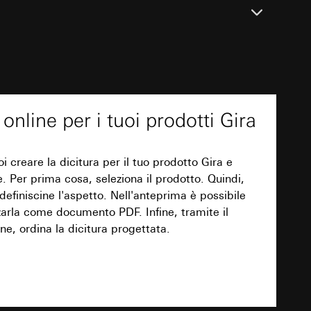
 delle mansioni
e ora della visita,
 delle
i Gira online
 delle
 creare diciture per i vostri prodotti Gira ed
sioni
PDF
ne. Selezionate prima di tutto il prodotto.
erato e definitene lo stile. Potete controllare
 online per i tuoi prodotti Gira
a e visionarla come PDF. Ordinate quindi la
sioni
l nostro comodo servizio online.
i creare la dicitura per il tuo prodotto Gira e
ne. Per prima cosa, seleziona il prodotto. Quindi,
andard, copia da
Download
 definiscine l'aspetto. Nell'anteprima è possibile
andard, copia da
a GDPR
zzarla come documento PDF. Infine, tramite il
a GDPR
ne, ordina la dicitura progettata.
TXT
ioni per l'attivazione
 da parte del