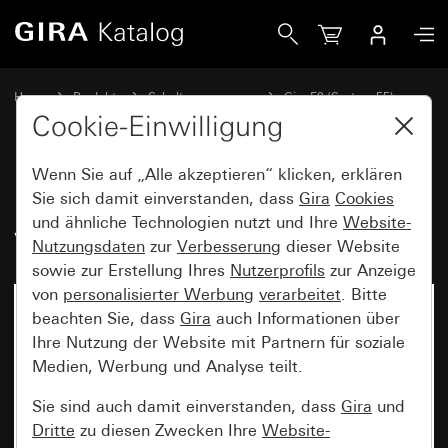
Gira Profil 55 für senkrechte und waagerechte Montage 3f
Home
Produkte
Schalterprogramme
Gira E2 (System 55)
Installation mit Profil 55
Cookie-Einwilligung
Wenn Sie auf „Alle akzeptieren“ klicken, erklären
Profil 55 für senkrechte und
Sie sich damit einverstanden, dass
Gira
Cookies
und ähnliche Technologien nutzt und Ihre
Website-
waagerechte Montage 3fach
Nutzungsdaten
zur
Verbesserung
dieser Website
sowie zur Erstellung Ihres
Nutzerprofils
zur Anzeige
von
personalisierter Werbung
verarbeitet
. Bitte
beachten Sie, dass
Gira
auch Informationen über
Ihre Nutzung der Website mit Partnern für soziale
Medien, Werbung und Analyse teilt.
Sie sind auch damit einverstanden, dass
Gira
und
Dritte
zu diesen Zwecken Ihre
Website-