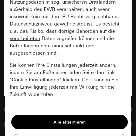
Nutzungsdaten
in sog. unsicheren
Drittländern
außerhalb des EWR verarbeiten, auch wenn
insoweit kein mit dem EU-Recht vergleichbares
Datenschutzniveau gewährleistet ist. Es besteht
u.a. das Risiko, dass dortige Behörden auf die
verarbeiteten
Daten zugreifen können und die
Betroffenenrechte eingeschränkt oder
ausgeschlossen sind.
Sie können Ihre Einstellungen jederzeit ändern,
indem Sie am Fuße einer jeden Seite den Link
"Cookie-Einstellungen" klicken. Dort können Sie
Ihre Einwilligung jederzeit mit Wirkung für die
Zukunft widerrufen.
Zur Mediadatenbank
Essenziell
Alle Cookies, die wir benötigen um Ihnen die
Artikel vergleichen
Seite anzeigen zu können.