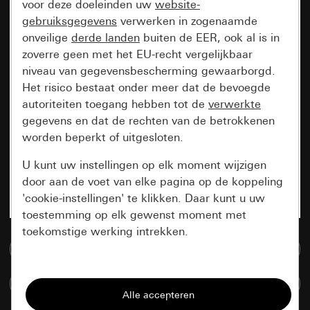
voor deze doeleinden uw
website-
gebruiksgegevens
verwerken in zogenaamde
onveilige
derde landen
buiten de EER, ook al is in
zoverre geen met het EU-recht vergelijkbaar
niveau van gegevensbescherming gewaarborgd.
Het risico bestaat onder meer dat de bevoegde
autoriteiten toegang hebben tot de
verwerkte
gegevens en dat de rechten van de betrokkenen
worden beperkt of uitgesloten.
U kunt uw instellingen op elk moment wijzigen
door aan de voet van elke pagina op de koppeling
'cookie-instellingen' te klikken. Daar kunt u uw
toestemming op elk gewenst moment met
toekomstige werking intrekken.
Naar de mediadatabase
Essentieel
Artikelen verglijken
Alle cookies die wij nodig hebben om de
pagina te kunnen weergeven.