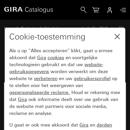
Gira Profiel 55 voor verticale en horizontale montage 3-voud
Home
Producten
Schakelaarprogramma’s
Gira E2 (System 55)
Installatie met Profiel 55
Cookie-toestemming
Als u op “Alles accepteren” klikt, gaat u ermee
Profiel 55 voor verticale en
akkoord dat
Gira
cookies
en soortgelijke
technologieën gebruikt en dat uw
website-
horizontale montage 3-voudig
gebruiksgegevens
worden verwerkt om deze
website te
verbeteren
en uw
gebruikersprofiel
op
te stellen voor het weergeven van
gepersonaliseerde reclame.
Houd er rekening mee
dat
Gira
ook informatie deelt over uw gebruik van
de website met partners voor sociale media,
reclame en analyse.
U gaat er ook mee akkoord dat
Gira
en
derden