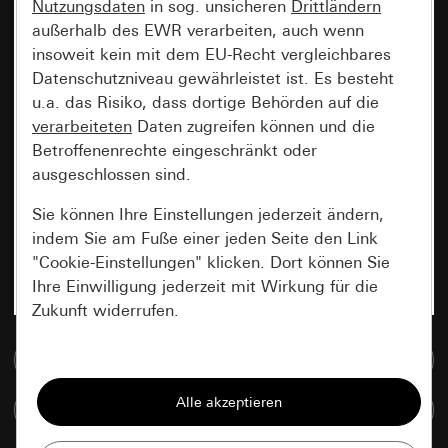
Nutzungsdaten
in sog. unsicheren
Drittländern
außerhalb des EWR verarbeiten, auch wenn
insoweit kein mit dem EU-Recht vergleichbares
Datenschutzniveau gewährleistet ist. Es besteht
u.a. das Risiko, dass dortige Behörden auf die
verarbeiteten
Daten zugreifen können und die
Betroffenenrechte eingeschränkt oder
ausgeschlossen sind.
Sie können Ihre Einstellungen jederzeit ändern,
indem Sie am Fuße einer jeden Seite den Link
"Cookie-Einstellungen" klicken. Dort können Sie
Ihre Einwilligung jederzeit mit Wirkung für die
Zukunft widerrufen.
Zur Mediadatenbank
Essenziell
Alle Cookies, die wir benötigen um Ihnen die
Artikel vergleichen
Seite anzeigen zu können.