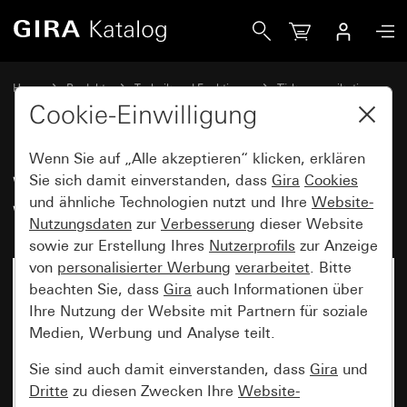
Gira Wohnungsstation Video IP mit WLAN
Home
Produkte
Technik und Funktionen
Türkommunikation
Gira Türkommunikation IP
Cookie-Einwilligung
Wenn Sie auf „Alle akzeptieren“ klicken, erklären
Wohnungsstation Video IP mit
Sie sich damit einverstanden, dass
Gira
Cookies
und ähnliche Technologien nutzt und Ihre
Website-
WLAN
Nutzungsdaten
zur
Verbesserung
dieser Website
sowie zur Erstellung Ihres
Nutzerprofils
zur Anzeige
von
personalisierter Werbung
verarbeitet
. Bitte
beachten Sie, dass
Gira
auch Informationen über
Ihre Nutzung der Website mit Partnern für soziale
Medien, Werbung und Analyse teilt.
Sie sind auch damit einverstanden, dass
Gira
und
Dritte
zu diesen Zwecken Ihre
Website-