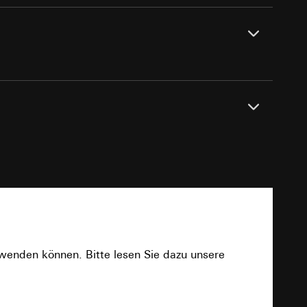
e unter
 Kopie zu erfragen
 Kopie zu erfragen
Dichtungsset IP44, Aufputz-Gehäuse flache
se.
PDF
onen zur Schaltung
uf der Website, vom
rwenden können. Bitte lesen Sie dazu unsere
Referrer-URL sowie
site, vom Nutzer
Download
hs auf der