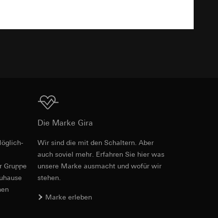
TXT
er. Im Hinblick auf
n wir auf deren
 Kopie zu erfragen
Download
Die Marke Gira
sung. Google Ads
formen, in
öglich­
Wir sind die mit den Schaltern. Aber
PDF
, 600.29 KB
ärmebild erstellen.
von Werbekampagnen
auch soviel mehr. Erfahren Sie hier was
, wie tief sie
er Gruppe
unsere Marke aus­macht und wofür wir
sucht, Datum und
zuhause
stehen.
andort
nen
Marke erleben