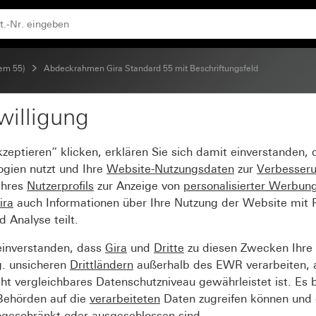
d Reinweiß glänzend
tem 55)
Abdeckrahmen Gira Standard 55 mit Beschriftungsfeld
willigung
tandard 55 mit Beschri
kzeptieren“ klicken, erklären Sie sich damit einverstanden,
ogien nutzt und Ihre
Website-Nutzungsdaten
zur
Verbesser
Ihres
Nutzerprofils
zur Anzeige von
personalisierter Werbun
ira
auch Informationen über Ihre Nutzung der Website mit Pa
Analyse teilt.
einverstanden, dass
Gira
und
Dritte
zu diesen Zwecken Ihre
g. unsicheren
Drittländern
außerhalb des EWR verarbeiten, 
t vergleichbares Datenschutzniveau gewährleistet ist. Es b
 Behörden auf die
verarbeiteten
Daten zugreifen können und 
ngeschränkt oder ausgeschlossen sind.