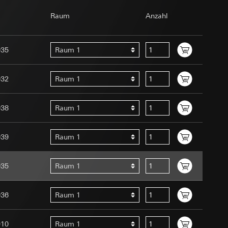
om Betreiber
Raum
Anzahl
035
Raum 1
032
Raum 1
038
Raum 1
e unter
Menschen oder
uration im Rahmen
039
Raum 1
t ein
uf der Website, vom
 eingeben)
 Kopie zu erfragen
035
Raum 1
site, vom Nutzer
hs auf der
036
Raum 1
n Gira Marketing-
910
Raum 1