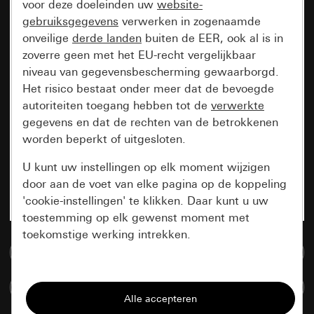
voor deze doeleinden uw
website-
gebruiksgegevens
verwerken in zogenaamde
onveilige
derde landen
buiten de EER, ook al is in
zoverre geen met het EU-recht vergelijkbaar
niveau van gegevensbescherming gewaarborgd.
Het risico bestaat onder meer dat de bevoegde
autoriteiten toegang hebben tot de
verwerkte
gegevens en dat de rechten van de betrokkenen
worden beperkt of uitgesloten.
U kunt uw instellingen op elk moment wijzigen
door aan de voet van elke pagina op de koppeling
'cookie-instellingen' te klikken. Daar kunt u uw
toestemming op elk gewenst moment met
toekomstige werking intrekken.
Naar de mediadatabase
Essentieel
Artikelen verglijken
Alle cookies die wij nodig hebben om de
pagina te kunnen weergeven.