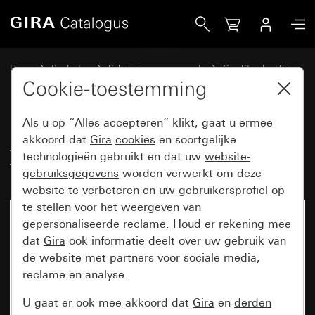
Gira Afdekraam Gira Standard 55 met tekstkader zuiver wi
Home
Producten
Schakelaarprogramma’s
Gira Standard 55
Afdekraam Gira Standard 55 met tekstkader
Cookie-toestemming
Als u op “Alles accepteren” klikt, gaat u ermee
Afdekraam Gira Standard 55 met
akkoord dat
Gira
cookies
en soortgelijke
technologieën gebruikt en dat uw
website-
tekstkader zuiver wit glanzend
gebruiksgegevens
worden verwerkt om deze
website te
verbeteren
en uw
gebruikersprofiel
op
te stellen voor het weergeven van
gepersonaliseerde reclame.
Houd er rekening mee
dat
Gira
ook informatie deelt over uw gebruik van
de website met partners voor sociale media,
reclame en analyse.
U gaat er ook mee akkoord dat
Gira
en
derden