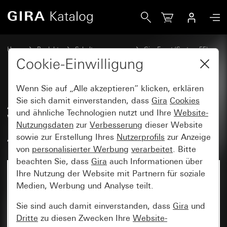
Gira Abdeckrahmen Gira Event Opak Weiß mit Zwischenra
Home
Produkte
Schalterprogramme
Gira Event (System 55)
Gira Event
Cookie-Einwilligung
Wenn Sie auf „Alle akzeptieren“ klicken, erklären
Abdeckrahmen Gira Event Opak
Sie sich damit einverstanden, dass
Gira
Cookies
und ähnliche Technologien nutzt und Ihre
Website-
Weiß mit Zwischenrahmen
Nutzungsdaten
zur
Verbesserung
dieser Website
Anthrazit
sowie zur Erstellung Ihres
Nutzerprofils
zur Anzeige
von
personalisierter Werbung
verarbeitet
. Bitte
beachten Sie, dass
Gira
auch Informationen über
Ihre Nutzung der Website mit Partnern für soziale
Medien, Werbung und Analyse teilt.
Sie sind auch damit einverstanden, dass
Gira
und
Dritte
zu diesen Zwecken Ihre
Website-