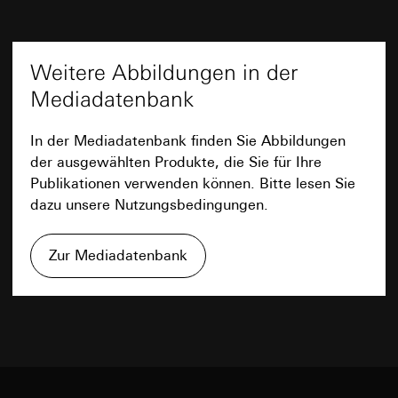
Abs. 1 lit. a DSGVO
Nachnamen) mit Serverstandort Deutschland
ISE Individuelle Software und Elektronik
Rechtsgrundlage und ggf. verfolgte berechtigte
GmbH
Lebensdauer des Cookies:
12 Monate
Weitere Links
Interessen:
Drittlandübermittlung:
keine
Einsatz des Dienstes: § 25 Abs. 1 S. 1 TDDDG
Weitere Abbildungen in der
Google Analytics
Lebensdauer des Cookies:
Dauer der Session
Gira Event Opak - Sanft durchscheinend, matte
Folgeverarbeitung der personenbezogenen
Mediadatenbank
Datenverarbeitungszwecke:
Analyse der Webseitennutzun
Daten: Art. 6 Abs. 1 lit. a DSGVO
Oberfläche, ausgefallene Farbpalette
supported_browser
Google Analytics untersucht unter anderem die Herkunft d
Mehr
Empfänger:
Besucher, die Verweildauer auf den einzelnen Seiten und
In der Mediadatenbank finden Sie Abbildungen
Datenverarbeitungszwecke:
Optimierung der
interne Abteilungen, soweit Zugriff für
ermöglicht so eine bessere Seiten- und Feature-Optimieru
der ausgewählten Produkte, die Sie für Ihre
Seite für verschiedene Browsertypen
Aufgabenerfüllung erforderlich
Kategorien personenbezogener Daten:
Ort, Zeit oder
Kategorien personenbezogener Daten:
IP-
Publikationen verwenden können. Bitte lesen Sie
SC Networks GmbH
Häufigkeit des Besuchs unseres Internetauftritts, IP-Adres
Adresse, Dauer der Sitzung, Benutzter Browser,
dazu unsere Nutzungsbedingungen.
(anonymisiert)
Drittlandübermittlung:
keine
Endgerät
Rechtsgrundlage und ggf. verfolgte berechtigte Interessen:
Lebensdauer des Cookies:
12 Monate
Datenblatt
Rechtsgrundlage und ggf. verfolgte berechtigte
Einsatz des Dienstes: § 25 Abs. 1 S. 1 TDDDG
Zur Mediadatenbank
Interessen:
Art. 6 Abs. 1 lit. f DSGVO
Folgeverarbeitung der personenbezogenen Daten: Art. 6
Facebook Pixel
Empfänger:
interne Abteilungen, soweit Zugriff
Abs. 1 lit. a DSGVO
für Aufgabenerfüllung erforderlich
Datenverarbeitungszwecke:
Auswertung der Website-
PDF
Drittlandübermittlung:
Empfänger:
keine
Nutzung, Kampagnen Erfolgsmessung
Lebensdauer des Cookies:
interne Abteilungen, soweit Zugriff für Aufgabenerfüllu
Dauer der Session
Kategorien personenbezogener Daten:
IP-Adresse, Browse
erforderlich
Informationen, Website besucht, Datum und Uhrzeit des
Download
Google Ireland Ltd, Google LLC (USA)
XSRF-Token
Besuchs, Geräte-Informationen, Nutzungsdaten, Klickpfad,
Informationen dazu, wie Google Ihre personenbezogene
Geografischer Standort