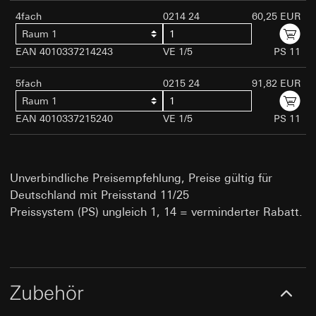
Verfolgte berechtigte Interessen: Siehe
(anonymisiert)
Einsatz des Dienstes: § 25 Abs. 1 S. 1 TDDDG
4fach
0214 24
60,25 EUR
Datenverarbeitungszwecke
Rechtsgrundlage und ggf. verfolgte berechtigte Interessen:
Folgeverarbeitung der personenbezogenen
Raum 1
Einsatz des Dienstes: § 25 Abs. 1 S. 1 TDDDG
Empfänger:
interne Abteilungen, soweit Zugriff
Daten: Art. 6 Abs. 1 lit. a DSGVO
EAN 4010337214243
VE 1/5
PS 11
für Aufgabenerfüllung erforderlich
Folgeverarbeitung der personenbezogenen Daten: Art. 6
Empfänger:
interne Abteilungen, soweit Zugriff
Abs. 1 lit. a DSGVO
Drittlandübermittlung:
keine
für Aufgabenerfüllung erforderlich
5fach
0215 24
91,82 EUR
Lebensdauer des Cookies:
Empfänger:
Drittlandübermittlung:
keine
Raum 1
Speicherung der Daten zur Dauer der Sitzung
interne Abteilungen, soweit Zugriff für Aufgabenerfüllu
Lebensdauer des Cookies:
bis zur Beendigung des Browsers
EAN 4010337215240
erforderlich
VE 1/5
PS 11
12 Monate
Zeitpunkt der Speicherung: Beim Laden der
Google Ireland Ltd, Google LLC (USA)
Zeitpunkt der Speicherung: Nach Einwilligung
Seite
Informationen dazu, wie Google Ihre personenbezogene
Daten verarbeitet, finden Sie unter
Google reCAPTCHA
Unverbindliche Preisempfehlung, Preise gültig für
home-assistent-remember-token
https://business.safety.google/privacy
Deutschland mit Preisstand 11/25
Datenverarbeitungszwecke:
Überprüfung, ob Dateneingab
Drittlandübermittlung:
Datenverarbeitungszwecke:
Dient Beibehaltung
Preissystem (PS) ungleich 1, 14 = verminderter Rabatt.
auf Websites durch einen Menschen oder durch ein
des Status der Home Assistant Konfiguration im
Drittland: USA
automatisiertes Programm erfolgt
Rahmen der Nutzung des Gira Home Assistant
Angemessenheitsbeschluss/Garantien/Ausnahmevorschr
Kategorien personenbezogener Daten:
Kategorien personenbezogener Daten:
IP-
Standardvertragsklauseln, Kopie zu erfragen bei
Privatkundenseite: IP-Adresse (anonymisiert), Verweild
Adresse, ID der Konfiguration - es entsteht erst
Gira Giersiepen GmbH & Co. KG
, Einwilligung gem. Art.
des Websitebesuchers auf der Website, vom Nutzer
ein Personenbezug, wenn Konfiguration
Abs. 1 lit. a DSGVO
getätigte Mausbewegungen
Zubehör
abgeschlossen (Handwerker ausgewählt und
Lebensdauer des Cookies:
14 Monate
Daten eingeben)
Geschäftskundenseite: IP-Adresse, Verweildauer des