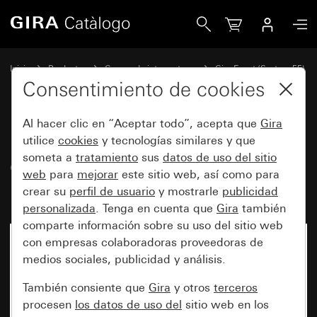
Gira Marco cobertor Gira Event Opaque blanco con marco i
Inicio
Productos
Gamas de interruptores
Gira Event (System 55)
Gira Event
Consentimiento de cookies
Al hacer clic en “Aceptar todo”, acepta que
Gira
Marco cobertor Gira Event
utilice
cookies
y tecnologías similares y que
someta a
tratamiento
sus
datos de uso del sitio
Opaque blanco con marco
web
para
mejorar
este sitio web, así como para
intermedio antracita
crear su
perfil de usuario
y mostrarle
publicidad
personalizada
. Tenga en cuenta que
Gira
también
comparte información sobre su uso del sitio web
con empresas colaboradoras proveedoras de
medios sociales, publicidad y análisis.
También consiente que
Gira
y otros
terceros
procesen
los datos de uso del
sitio web en los