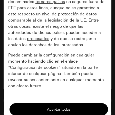
denominados
terceros países
no seguros fuera del
EEE para estos fines, aunque no se garantice a
este respecto un nivel de protección de datos
comparable al de la legislación de la UE. Entre
otras cosas, existe el riesgo de que las
autoridades de dichos países puedan acceder a
los datos
procesados
y de que se restrinjan o
anulen los derechos de los interesados.
Puede cambiar la configuración en cualquier
momento haciendo clic en el enlace
"Configuración de cookies" situado en la parte
inferior de cualquier página. También puede
revocar su consentimiento en cualquier momento
con efecto futuro.
Esenciales
Ir a la base de datos de medios
Todas las cookies que necesitamos para
Comparar artículos
poder mostrarle la página.