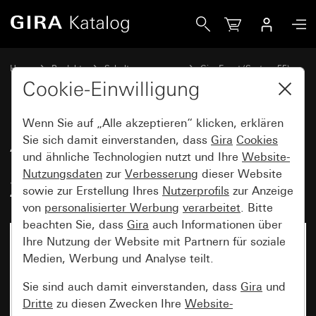
Gira Abdeckrahmen Gira Event Opak Dunkelbraun mit Zwis
Home
Produkte
Schalterprogramme
Gira Event (System 55)
Gira Event
Cookie-Einwilligung
Wenn Sie auf „Alle akzeptieren“ klicken, erklären
Abdeckrahmen Gira Event Opak
Sie sich damit einverstanden, dass
Gira
Cookies
und ähnliche Technologien nutzt und Ihre
Website-
Dunkelbraun mit
Nutzungsdaten
zur
Verbesserung
dieser Website
Zwischenrahmen Anthrazit
sowie zur Erstellung Ihres
Nutzerprofils
zur Anzeige
von
personalisierter Werbung
verarbeitet
. Bitte
beachten Sie, dass
Gira
auch Informationen über
Ihre Nutzung der Website mit Partnern für soziale
Medien, Werbung und Analyse teilt.
Sie sind auch damit einverstanden, dass
Gira
und
Dritte
zu diesen Zwecken Ihre
Website-