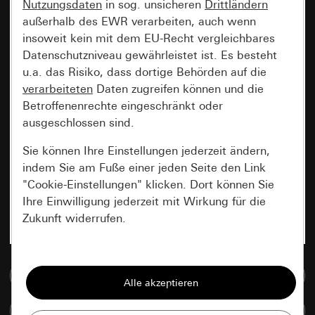
Nutzungsdaten
in sog. unsicheren
Drittländern
außerhalb des EWR verarbeiten, auch wenn
insoweit kein mit dem EU-Recht vergleichbares
Datenschutzniveau gewährleistet ist. Es besteht
u.a. das Risiko, dass dortige Behörden auf die
verarbeiteten
Daten zugreifen können und die
Betroffenenrechte eingeschränkt oder
ausgeschlossen sind.
Sie können Ihre Einstellungen jederzeit ändern,
indem Sie am Fuße einer jeden Seite den Link
"Cookie-Einstellungen" klicken. Dort können Sie
Ihre Einwilligung jederzeit mit Wirkung für die
Zukunft widerrufen.
Essenziell
Zur Mediadatenbank
Alle Cookies, die wir benötigen um Ihnen die
Seite anzeigen zu können.
Artikel vergleichen