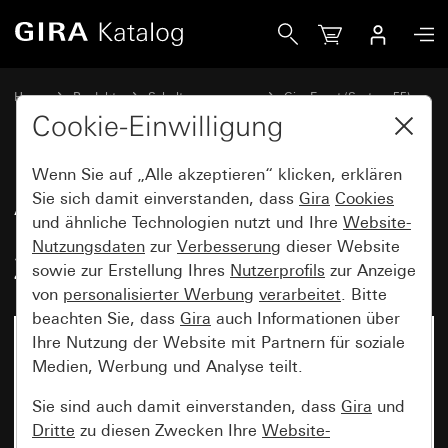
Gira Abdeckrahmen Gira Event Opak Dunkelbraun mit Zwis
Home
Produkte
Schalterprogramme
Gira Event (System 55)
Gira Event
Cookie-Einwilligung
Wenn Sie auf „Alle akzeptieren“ klicken, erklären
Abdeckrahmen Gira Event Opak
Sie sich damit einverstanden, dass
Gira
Cookies
und ähnliche Technologien nutzt und Ihre
Website-
Dunkelbraun mit
Nutzungsdaten
zur
Verbesserung
dieser Website
Zwischenrahmen Anthrazit
sowie zur Erstellung Ihres
Nutzerprofils
zur Anzeige
von
personalisierter Werbung
verarbeitet
. Bitte
beachten Sie, dass
Gira
auch Informationen über
Ihre Nutzung der Website mit Partnern für soziale
Medien, Werbung und Analyse teilt.
Sie sind auch damit einverstanden, dass
Gira
und
Dritte
zu diesen Zwecken Ihre
Website-