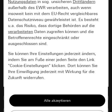
Nutzungsdaten
in sog. unsicheren
Drittländern
außerhalb des EWR verarbeiten, auch wenn
insoweit kein mit dem EU-Recht vergleichbares
Datenschutzniveau gewährleistet ist. Es besteht
u.a. das Risiko, dass dortige Behörden auf die
verarbeiteten
Daten zugreifen können und die
Betroffenenrechte eingeschränkt oder
ausgeschlossen sind.
Sie können Ihre Einstellungen jederzeit ändern,
indem Sie am Fuße einer jeden Seite den Link
"Cookie-Einstellungen" klicken. Dort können Sie
Ihre Einwilligung jederzeit mit Wirkung für die
Zukunft widerrufen.
Essenziell
Zur Mediadatenbank
Alle Cookies, die wir benötigen um Ihnen die
Seite anzeigen zu können.
Artikel vergleichen