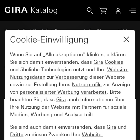
Gira Adapterrahmen mit Klappdeckel, Beschriftungsfeld und
Home
Produkte
Schalterprogramme
Gira Wassergeschützt
Wassergeschützt Unterputz IP44 Gira TX_44
Cookie-Einwilligung
Wenn Sie auf „Alle akzeptieren“ klicken, erklären
Adapterrahmen mit Klappdeckel,
Sie sich damit einverstanden, dass
Gira
Cookies
und ähnliche Technologien nutzt und Ihre
Website-
Beschriftungsfeld und Schloss
Nutzungsdaten
zur
Verbesserung
dieser Website
mit sortierten Schließungen
sowie zur Erstellung Ihres
Nutzerprofils
zur Anzeige
von
personalisierter Werbung
verarbeitet
. Bitte
beachten Sie, dass
Gira
auch Informationen über
Ihre Nutzung der Website mit Partnern für soziale
Medien, Werbung und Analyse teilt.
Sie sind auch damit einverstanden, dass
Gira
und
Dritte
zu diesen Zwecken Ihre
Website-