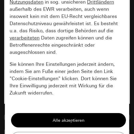
Nutzungsdaten
in sog. unsicheren
Drittländern
außerhalb des EWR verarbeiten, auch wenn
insoweit kein mit dem EU-Recht vergleichbares
Datenschutzniveau gewährleistet ist. Es besteht
u.a. das Risiko, dass dortige Behörden auf die
verarbeiteten
Daten zugreifen können und die
Betroffenenrechte eingeschränkt oder
ausgeschlossen sind.
Sie können Ihre Einstellungen jederzeit ändern,
indem Sie am Fuße einer jeden Seite den Link
"Cookie-Einstellungen" klicken. Dort können Sie
Ihre Einwilligung jederzeit mit Wirkung für die
Zukunft widerrufen.
Essenziell
Zur Mediadatenbank
Alle Cookies, die wir benötigen um Ihnen die
Seite anzeigen zu können.
Artikel vergleichen