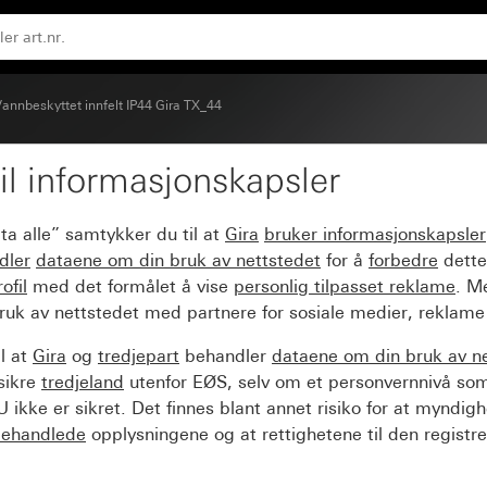
k låsing
annbeskyttet innfelt IP44 Gira TX_44
il informasjonskapsler
pplokk, tekstfelt og lå
ta alle” samtykker du til at
Gira
bruker informasjonskapsler
dler
dataene om din bruk av nettstedet
for å
forbedre
dette
ofil
med det formålet å vise
personlig tilpasset reklame
. M
ruk av nettstedet med partnere for sosiale medier, reklame
l at
Gira
og
tredjepart
behandler
dataene om din bruk av n
sikre
tredjeland
utenfor EØS, selv om et personvernnivå so
 ikke er sikret. Det finnes blant annet risiko for at myndig
ehandlede
opplysningene og at rettighetene til den registre