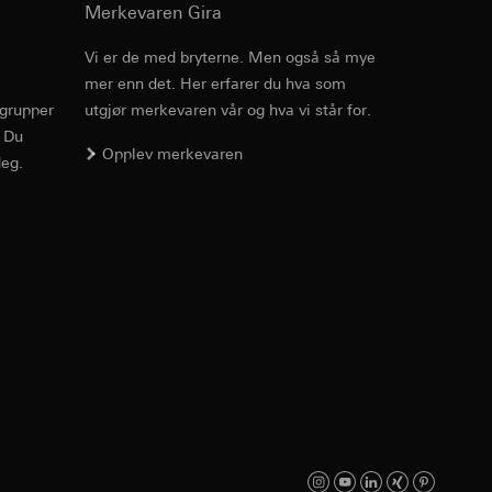
v effekten av
Merkevaren Gira
ato og klokkeslett
mmunikasjon og
Vi er de med bryterne. Men også så mye
mer enn det. Her erfarer du hva som
ernforordningen
rgrupper
utgjør merkevaren vår og hva vi står for.
mmunikasjon og
. Du
Opplev merkevaren
eg.
ernforordningen
suler, kopi kan
suler, kopi kan
av a i
av a i