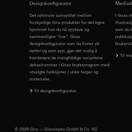
Formål med behandl
Kategorier for pers
Artikkel 6, avsni
Designkonfigurator
Mediad
kampanjer
Rettslig grunnlag og
Forsvar av beret
Kategorier for pers
Det optimale samspillet mellom
Bruk av tjeneste
I Giras 
Mottaker:
Interne 
for besøket, enhets
telemedier)
forskjellige Gira-produkter for det egne
illustra
Overføring til tredj
Rettslig grunnlag og
Senere behandlin
hjemmet kan du nå oppleve og
som du k
Informasjonskapsel
Bruk av tjeneste
sammenligne “live”. Giras
publikas
Mottaker:
telemedier)
designkonfigurator som du finner på
Interne avdeling
brukervil
Senere behandlin
Google Ireland L
nettet og som app, gjør det mulig å
Mottaker:
Til m
For informasjon
kombinere de mangfoldige variantene
Interne avdeling
https://business.
dekselrammer i Giras bryterprogram med
Pinterest, Inc. (
utvalgte funksjoner i ulike farger og
Overføring til tredj
Overføring til tredj
Tredjeland: USA
materialer.
Tredjeland: USA
Avgjørelse om ti
Avgjørelse om ti
Til designkonfigurator
bestilles ved hen
bestilles ved hen
personvernforor
personvernforor
Informasjonskapsel
Informasjonskapsel
Vimeo
LinkedIn Ins
© 2026 Gira — Giersiepen GmbH & Co. KG
Formål med behandl