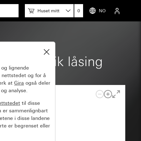
Huset mitt
0
NO
s med ulik låsing
og lignende
 nettstedet og for å
erk at
Gira
også deler
 og analyse.
ettstedet
til disse
m er sammenlignbart
hetene i disse landene
rte er begrenset eller