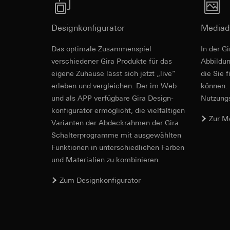
betreffenden We
Folgeverarbeitun
Rechtsgrundlage und
Empfänger:
Designkonfigurator
Mediad
Einsatz des Dien
interne Abteilun
Folgeverarbeitun
Das optimale Zusammenspiel
In der G
LinkedIn Irelan
Empfänger:
Vimeo,
verschiedener Gira Produkte für das
Ab­bild­
Drittlandübermittlu
Drittlandübermittlu
eigene Zuhause lässt sich jetzt „live”
die Sie 
die Übermittlung Ih
Drittland: USA
erleben und vergleichen. Der im Web
können. 
Datenschutzerklärun
Angemessenheits
und als APP verfügbare Gira Design­
Lebensdauer des C
Nutzungs­
bei
Gira Giersi
konfigurator ermög­licht, die vielfältigen
Lebensdauer des C
Zur M
Google Ads (
Vari­an­ten der Abdeck­rahmen der Gira
Schalter­programme mit ausge­wählten
Datenverarbeitung
Hotjar
Funkti­onen in unterschiedlichen Farben
verwendet Daten, u
Datenverarbeitung
Suchergebnissen un
und Materialien zu kombinieren.
Dies ermöglicht zus
zu messen.
scrollen und wie si
Zum Designkonfigurator
Kategorien person
Kategorien person
Uhrzeit des Besuchs
Rechtsgrundlage und
Rechtsgrundlage und
Einsatz des Dien
Einsatz des Dien
Folgeverarbeitun
Folgeverarbeitun