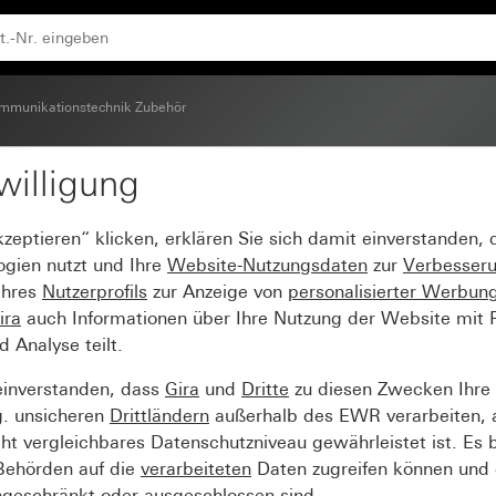
 mit Abdeckung (50 x 50 mm) und Schrägauslass
mmunikationstechnik Zubehör
willigung
r mit Adapterrahmen fü
kzeptieren“ klicken, erklären Sie sich damit einverstanden,
 mm) und Schrägauslas
ogien nutzt und Ihre
Website-Nutzungsdaten
zur
Verbesser
Ihres
Nutzerprofils
zur Anzeige von
personalisierter Werbun
ira
auch Informationen über Ihre Nutzung der Website mit Pa
Analyse teilt.
einverstanden, dass
Gira
und
Dritte
zu diesen Zwecken Ihre
g. unsicheren
Drittländern
außerhalb des EWR verarbeiten, 
t vergleichbares Datenschutzniveau gewährleistet ist. Es b
 Behörden auf die
verarbeiteten
Daten zugreifen können und 
ngeschränkt oder ausgeschlossen sind.