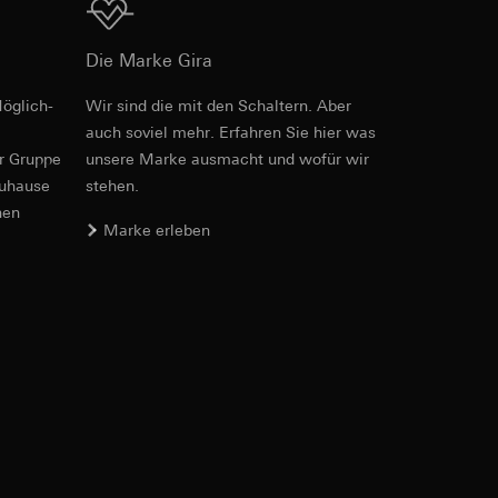
Download
Die Marke Gira
öglich­
Wir sind die mit den Schaltern. Aber
auch soviel mehr. Erfahren Sie hier was
er. Im Hinblick auf
er Gruppe
unsere Marke aus­macht und wofür wir
n wir auf deren
zuhause
stehen.
 Kopie zu erfragen
nen
Marke erleben
sung. Google Ads
formen, in
ärmebild erstellen.
von Werbekampagnen
, wie tief sie
sucht, Datum und
andort