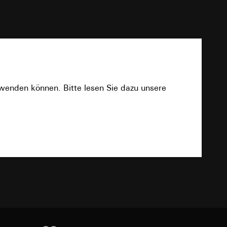
PDF
e unter
rwenden können. Bitte lesen Sie dazu unsere
 Kopie zu erfragen
 Kopie zu erfragen
Download
TXT
onen zur Schaltung
uf der Website, vom
Referrer-URL sowie
site, vom Nutzer
hs auf der