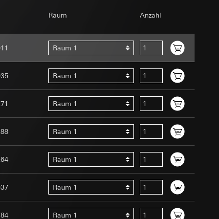
om Betreiber
Raum
Anzahl
011
Raum 1
035
Raum 1
271
Raum 1
e unter
Menschen oder
uration im Rahmen
288
Raum 1
t ein
uf der Website, vom
 eingeben)
 Kopie zu erfragen
264
Raum 1
site, vom Nutzer
hs auf der
937
Raum 1
n Gira Marketing-
784
Raum 1