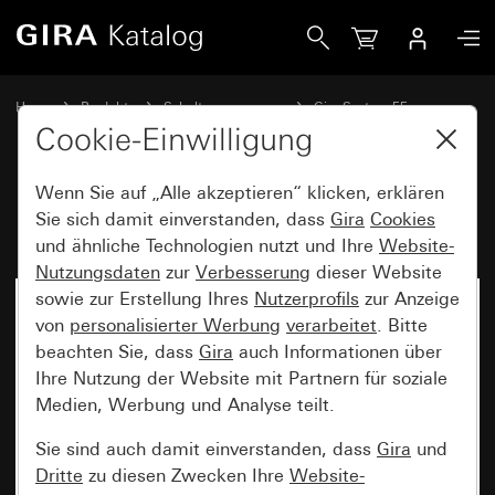
Gira HNA-Steckdose 10 A 250 V~
Home
Produkte
Schalterprogramme
Gira System 55
Steckdosen
Cookie-Einwilligung
Wenn Sie auf „Alle akzeptieren“ klicken, erklären
HNA-Steckdose 10 A 250 V~
Sie sich damit einverstanden, dass
Gira
Cookies
und ähnliche Technologien nutzt und Ihre
Website-
Nutzungsdaten
zur
Verbesserung
dieser Website
sowie zur Erstellung Ihres
Nutzerprofils
zur Anzeige
von
personalisierter Werbung
verarbeitet
. Bitte
beachten Sie, dass
Gira
auch Informationen über
Ihre Nutzung der Website mit Partnern für soziale
Medien, Werbung und Analyse teilt.
Sie sind auch damit einverstanden, dass
Gira
und
Dritte
zu diesen Zwecken Ihre
Website-