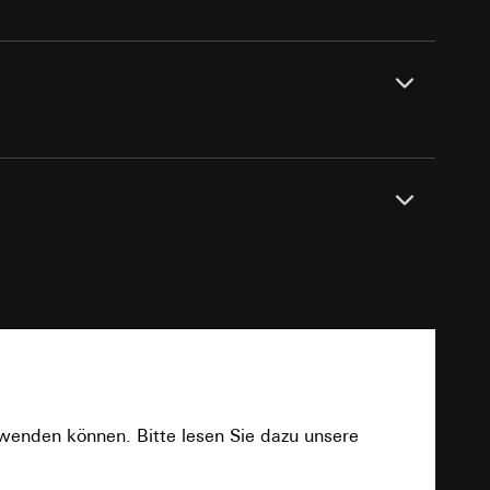
e unter
 Kopie zu erfragen
 Kopie zu erfragen
N)-Anschlussdosen.
PDF
onen zur Schaltung
uf der Website, vom
Referrer-URL sowie
rwenden können. Bitte lesen Sie dazu unsere
site, vom Nutzer
hs auf der
Download