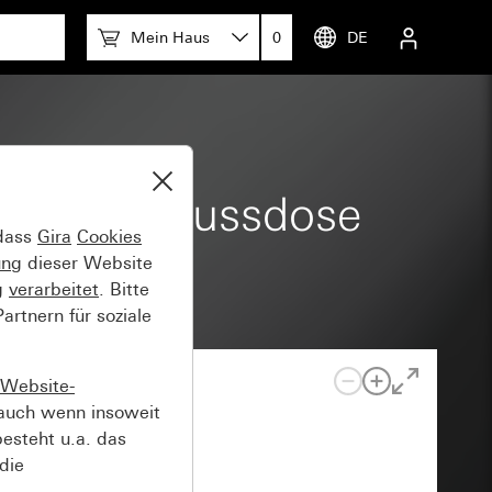
Mein Haus
0
DE
rk-Anschlussdose
 dass
Gira
Cookies
ung
dieser Website
g
verarbeitet
. Bitte
rtnern für soziale
Website-
auch wenn insoweit
esteht u.a. das
die