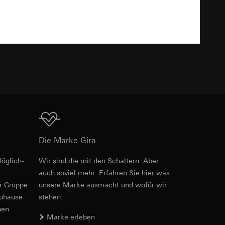
TXT
er. Im Hinblick auf
n wir auf deren
 Kopie zu erfragen
Download
sung. Google Ads
Die Marke Gira
formen, in
ärmebild erstellen.
von Werbekampagnen
öglich­
Wir sind die mit den Schaltern. Aber
, wie tief sie
Art.-Nr. 028428
auch soviel mehr. Erfahren Sie hier was
sucht, Datum und
er Gruppe
unsere Marke aus­macht und wofür wir
RFA
, 476 KB
andort
zuhause
stehen.
nen
Marke erleben