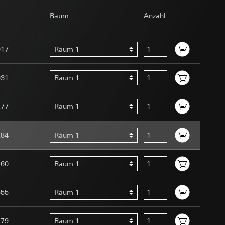
om Betreiber
Raum
Anzahl
017
Raum 1
031
Raum 1
277
Raum 1
e unter
Menschen oder
uration im Rahmen
284
Raum 1
t ein
uf der Website, vom
 eingeben)
 Kopie zu erfragen
260
Raum 1
site, vom Nutzer
hs auf der
555
Raum 1
n Gira Marketing-
279
Raum 1