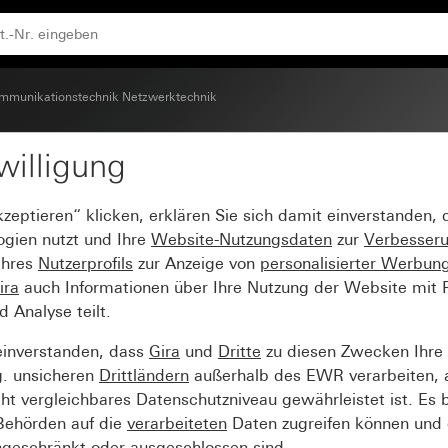
ssdose mit Beschriftungsfeld
mmunikationstechnik Netzwerktechnik
willigung
IAE (ISDN)- und Netzwe
kzeptieren“ klicken, erklären Sie sich damit einverstanden,
d
ogien nutzt und Ihre
Website-Nutzungsdaten
zur
Verbesser
Ihres
Nutzerprofils
zur Anzeige von
personalisierter Werbun
ira
auch Informationen über Ihre Nutzung der Website mit Pa
Analyse teilt.
einverstanden, dass
Gira
und
Dritte
zu diesen Zwecken Ihre
g. unsicheren
Drittländern
außerhalb des EWR verarbeiten, 
t vergleichbares Datenschutzniveau gewährleistet ist. Es b
 Behörden auf die
verarbeiteten
Daten zugreifen können und 
ngeschränkt oder ausgeschlossen sind.