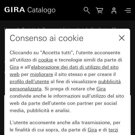
Gira Copertura per scatola di collegamento UAE/IAE (ISDN)
Home
Prodotti
Programmi di interruttori
Gira System 55
Tecnica di comunicazione Tecnica di rete
Consenso ai cookie
Cliccando su "Accetta tutti", l'utente acconsente
Copertura per scatola di
all'utilizzo di
cookie
e tecnologie simili da parte di
Gira
e all'
elaborazione dei
dati di utilizzo del sito
collegamento UAE/IAE (ISDN) e
web
per
migliorare
il sito stesso e per creare il
rete con campo per targhetta
profilo dell'utente
al fine di visualizzare
pubblicità
personalizzata
. Si prega di notare che
Gira
condivide anche le informazioni sull'utilizzo del sito
web da parte dell'utente con partner per social
media, pubblicità e analisi.
L'utente acconsente anche alla trasmissione, per
le finalità di cui sopra, da parte di
Gira
e di
terzi