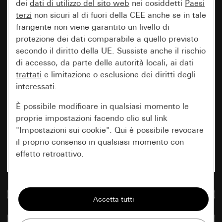
dei
dati di utilizzo del sito web
nei cosiddetti
Paesi
terzi
non sicuri al di fuori della CEE anche se in tale
frangente non viene garantito un livello di
protezione dei dati comparabile a quello previsto
secondo il diritto della UE. Sussiste anche il rischio
di accesso, da parte delle autorità locali, ai dati
trattati
e limitazione o esclusione dei diritti degli
interessati.
È possibile modificare in qualsiasi momento le
proprie impostazioni facendo clic sul link
"Impostazioni sui cookie". Qui è possibile revocare
il proprio consenso in qualsiasi momento con
effetto retroattivo.
Essenziali
Vai alla banca dati multimediale
Tutti i cookie necessari per poter mostrare la
pagina.
Confronta articoli