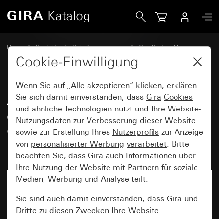
Gira Adapterrahmen mit quadratischem Ausschnitt für Ger
Home
Produkte
Schalterprogramme
Gira System 55
Kommunikationstechnik Zubehör
Cookie-Einwilligung
Wenn Sie auf „Alle akzeptieren“ klicken, erklären
Adapterrahmen mit
Sie sich damit einverstanden, dass
Gira
Cookies
und ähnliche Technologien nutzt und Ihre
Website-
quadratischem Ausschnitt für
Nutzungsdaten
zur
Verbesserung
dieser Website
Geräte mit Abdeckung
sowie zur Erstellung Ihres
Nutzerprofils
zur Anzeige
(45 x 45 mm)
von
personalisierter Werbung
verarbeitet
. Bitte
beachten Sie, dass
Gira
auch Informationen über
Ihre Nutzung der Website mit Partnern für soziale
Medien, Werbung und Analyse teilt.
Sie sind auch damit einverstanden, dass
Gira
und
Dritte
zu diesen Zwecken Ihre
Website-