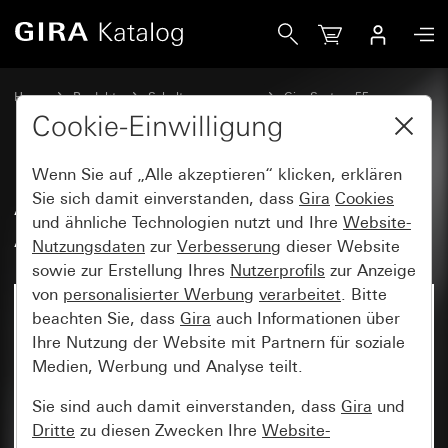
Gira Abdeckung für KPN-Anschlussdose 4-polig
Home
Produkte
Schalterprogramme
Gira System 55
Kommunikationstechnik Telekommunikation
Cookie-Einwilligung
Wenn Sie auf „Alle akzeptieren“ klicken, erklären
Abdeckung für KPN-
Sie sich damit einverstanden, dass
Gira
Cookies
und ähnliche Technologien nutzt und Ihre
Website-
Anschlussdose 4-polig
Nutzungsdaten
zur
Verbesserung
dieser Website
sowie zur Erstellung Ihres
Nutzerprofils
zur Anzeige
von
personalisierter Werbung
verarbeitet
. Bitte
beachten Sie, dass
Gira
auch Informationen über
Ihre Nutzung der Website mit Partnern für soziale
Medien, Werbung und Analyse teilt.
Sie sind auch damit einverstanden, dass
Gira
und
Dritte
zu diesen Zwecken Ihre
Website-