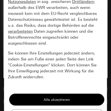
Nutzungsdaten
in sog. unsicheren
Drittländern
außerhalb des EWR verarbeiten, auch wenn
insoweit kein mit dem EU-Recht vergleichbares
Datenschutzniveau gewährleistet ist. Es besteht
u.a. das Risiko, dass dortige Behörden auf die
verarbeiteten
Daten zugreifen können und die
Betroffenenrechte eingeschränkt oder
ausgeschlossen sind.
Sie können Ihre Einstellungen jederzeit ändern,
indem Sie am Fuße einer jeden Seite den Link
"Cookie-Einstellungen" klicken. Dort können Sie
Ihre Einwilligung jederzeit mit Wirkung für die
Zukunft widerrufen.
Zur Mediadatenbank
Essenziell
Alle Cookies, die wir benötigen um Ihnen die
Artikel vergleichen
Seite anzeigen zu können.