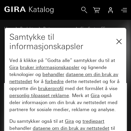
Gira Deksel for KPN-tilkoblingsboks 4-polet
Hjem
Produkter
Bryterprogrammer
Gira System 55
Kommunikasjonsteknikk telekommunikasjon
Samtykke til
informasjonskapsler
Deksel for KPN-tilkoblingsboks 4-
Ved å klikke på “Godta alle” samtykker du til at
polet
Gira
bruker informasjonskapsler
og lignende
teknologier og
behandler
dataene om din bruk av
nettstedet
for å
forbedre
dette nettstedet og for å
opprette din
brukerprofil
med det formålet å vise
personlig tilpasset reklame
. Merk at
Gira
også
deler informasjon om din bruk av nettstedet med
partnere for sosiale medier, reklame og analyse.
Du samtykker også til at
Gira
og
tredjepart
behandler
dataene om din bruk av nettstedet
til