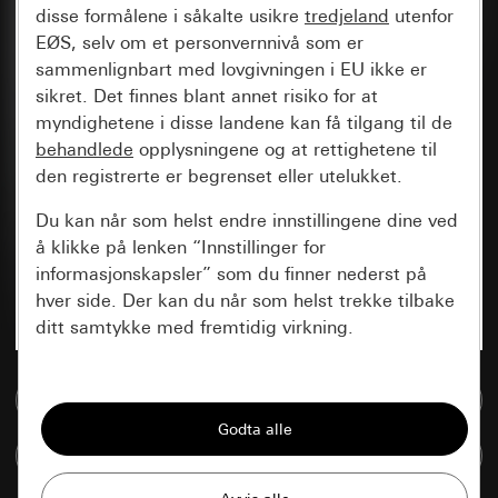
disse formålene i såkalte usikre
tredjeland
utenfor
EØS, selv om et personvernnivå som er
sammenlignbart med lovgivningen i EU ikke er
sikret. Det finnes blant annet risiko for at
myndighetene i disse landene kan få tilgang til de
behandlede
opplysningene og at rettighetene til
den registrerte er begrenset eller utelukket.
Du kan når som helst endre innstillingene dine ved
å klikke på lenken “Innstillinger for
informasjonskapsler” som du finner nederst på
hver side. Der kan du når som helst trekke tilbake
ditt samtykke med fremtidig virkning.
Vesentlige
Til mediadatabase
Alle informasjonskapslene vi trenger for å
kunne vise deg siden.
Sammenlign artikkel