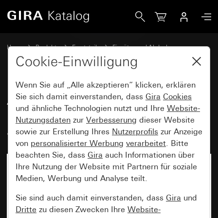
Gira Alt - Wippe mit großem Beschriftungsfeld und großem
Home
Produkte
Ersatzteile
Einsätze und Abdeckungen
Schalten und Tasten
Cookie-Einwilligung
Wenn Sie auf „Alle akzeptieren“ klicken, erklären
Alt - Wippe mit großem
Sie sich damit einverstanden, dass
Gira
Cookies
und ähnliche Technologien nutzt und Ihre
Website-
Beschriftungsfeld und großem,
Nutzungsdaten
zur
Verbesserung
dieser Website
abtastbaren Symbol Licht
sowie zur Erstellung Ihres
Nutzerprofils
zur Anzeige
von
personalisierter Werbung
verarbeitet
. Bitte
beachten Sie, dass
Gira
auch Informationen über
Ihre Nutzung der Website mit Partnern für soziale
Medien, Werbung und Analyse teilt.
Sie sind auch damit einverstanden, dass
Gira
und
Dritte
zu diesen Zwecken Ihre
Website-