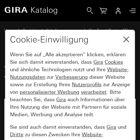
Gira Abdeckrahmen Gira Event Anthrazit mit Zwischenrahme
Home
Produkte
Schalterprogramme
Gira Event (System 55)
Gira Event
Cookie-Einwilligung
Wenn Sie auf „Alle akzeptieren“ klicken, erklären
Abdeckrahmen Gira Event
Sie sich damit einverstanden, dass
Gira
Cookies
und ähnliche Technologien nutzt und Ihre
Website-
Anthrazit mit Zwischenrahmen
Nutzungsdaten
zur
Verbesserung
dieser Website
Farbe Alu (lackiert)
sowie zur Erstellung Ihres
Nutzerprofils
zur Anzeige
von
personalisierter Werbung
verarbeitet
. Bitte
beachten Sie, dass
Gira
auch Informationen über
Ihre Nutzung der Website mit Partnern für soziale
Medien, Werbung und Analyse teilt.
Sie sind auch damit einverstanden, dass
Gira
und
Dritte
zu diesen Zwecken Ihre
Website-