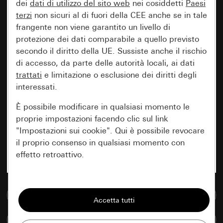
dei
dati di utilizzo del sito web
nei cosiddetti
Paesi
terzi
non sicuri al di fuori della CEE anche se in tale
frangente non viene garantito un livello di
protezione dei dati comparabile a quello previsto
secondo il diritto della UE. Sussiste anche il rischio
di accesso, da parte delle autorità locali, ai dati
trattati
e limitazione o esclusione dei diritti degli
interessati.
È possibile modificare in qualsiasi momento le
proprie impostazioni facendo clic sul link
"Impostazioni sui cookie". Qui è possibile revocare
il proprio consenso in qualsiasi momento con
effetto retroattivo.
Essenziali
Vai alla banca dati multimediale
Tutti i cookie necessari per poter mostrare la
pagina.
Confronta articoli