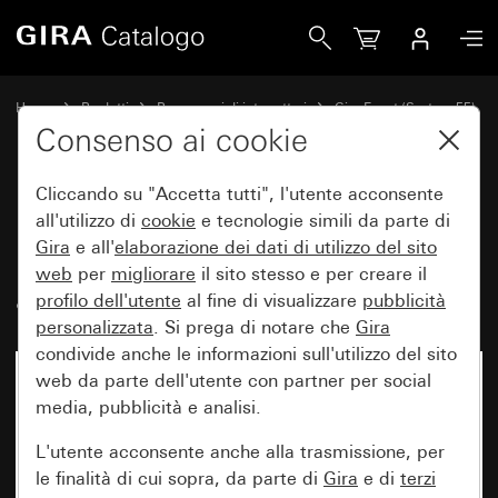
Gira Placca Gira Event antracite con placca intermedia color
Home
Prodotti
Programmi di interruttori
Gira Event (System 55)
Gira Event
Consenso ai cookie
Cliccando su "Accetta tutti", l'utente acconsente
Placca Gira Event antracite con
all'utilizzo di
cookie
e tecnologie simili da parte di
Gira
e all'
elaborazione dei
dati di utilizzo del sito
placca intermedia color
web
per
migliorare
il sito stesso e per creare il
alluminio (verniciato)
profilo dell'utente
al fine di visualizzare
pubblicità
personalizzata
. Si prega di notare che
Gira
condivide anche le informazioni sull'utilizzo del sito
web da parte dell'utente con partner per social
media, pubblicità e analisi.
L'utente acconsente anche alla trasmissione, per
le finalità di cui sopra, da parte di
Gira
e di
terzi