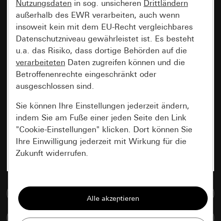
Nutzungsdaten
in sog. unsicheren
Drittländern
außerhalb des EWR verarbeiten, auch wenn
insoweit kein mit dem EU-Recht vergleichbares
Datenschutzniveau gewährleistet ist. Es besteht
u.a. das Risiko, dass dortige Behörden auf die
verarbeiteten
Daten zugreifen können und die
Betroffenenrechte eingeschränkt oder
ausgeschlossen sind.
Sie können Ihre Einstellungen jederzeit ändern,
indem Sie am Fuße einer jeden Seite den Link
"Cookie-Einstellungen" klicken. Dort können Sie
Ihre Einwilligung jederzeit mit Wirkung für die
Zukunft widerrufen.
Essenziell
Zur Mediadatenbank
Alle Cookies, die wir benötigen um Ihnen die
Seite anzeigen zu können.
Artikel vergleichen