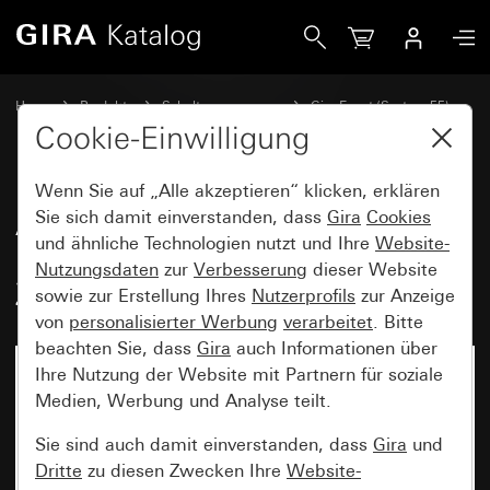
Gira Abdeckrahmen Gira Event Reinweiß seidenmatt mit Z
Home
Produkte
Schalterprogramme
Gira Event (System 55)
Gira Event
Cookie-Einwilligung
Wenn Sie auf „Alle akzeptieren“ klicken, erklären
Abdeckrahmen Gira Event
Sie sich damit einverstanden, dass
Gira
Cookies
und ähnliche Technologien nutzt und Ihre
Website-
Reinweiß seidenmatt mit
Nutzungsdaten
zur
Verbesserung
dieser Website
Zwischenrahmen Anthrazit
sowie zur Erstellung Ihres
Nutzerprofils
zur Anzeige
von
personalisierter Werbung
verarbeitet
. Bitte
beachten Sie, dass
Gira
auch Informationen über
Ihre Nutzung der Website mit Partnern für soziale
Medien, Werbung und Analyse teilt.
Sie sind auch damit einverstanden, dass
Gira
und
Dritte
zu diesen Zwecken Ihre
Website-