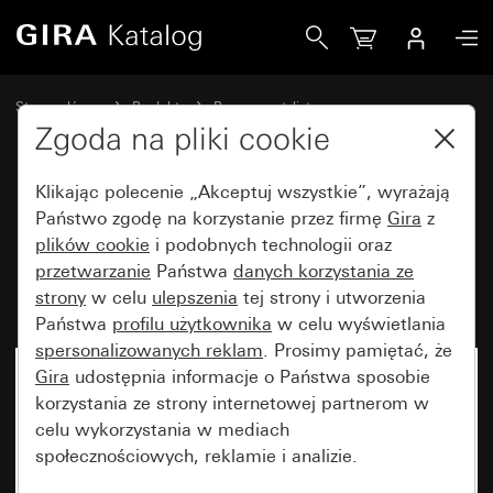
Gira Ramka Gira Event czysta biel matowa z ramką pośred
Strona główna
Produkty
Programy stylistyczne
Gira Event (System 55)
Gira Event
Zgoda na pliki cookie
Klikając polecenie „Akceptuj wszystkie”, wyrażają
Ramka Gira Event czysta biel
Państwo zgodę na korzystanie przez firmę
Gira
z
plików cookie
i podobnych technologii oraz
matowa z ramką pośrednią w
przetwarzanie
Państwa
danych korzystania ze
kolorze antracytowym
strony
w celu
ulepszenia
tej strony i utworzenia
Państwa
profilu użytkownika
w celu wyświetlania
spersonalizowanych reklam
. Prosimy pamiętać, że
Gira
udostępnia informacje o Państwa sposobie
korzystania ze strony internetowej partnerom w
celu wykorzystania w mediach
społecznościowych, reklamie i analizie.