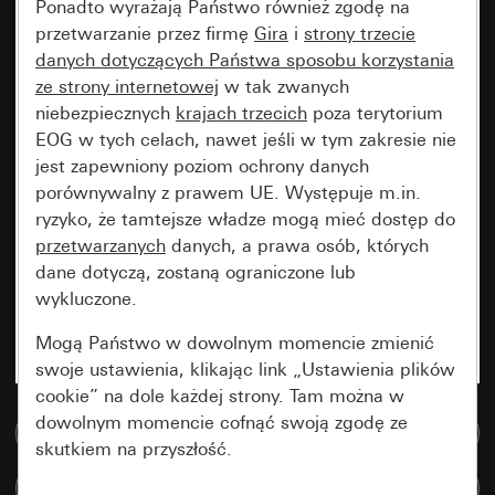
Ponadto wyrażają Państwo również zgodę na
przetwarzanie przez firmę
Gira
i
strony trzecie
danych dotyczących Państwa sposobu korzystania
ze strony internetowej
w tak zwanych
niebezpiecznych
krajach trzecich
poza terytorium
EOG w tych celach, nawet jeśli w tym zakresie nie
jest zapewniony poziom ochrony danych
porównywalny z prawem UE. Występuje m.in.
ryzyko, że tamtejsze władze mogą mieć dostęp do
przetwarzanych
danych, a prawa osób, których
dane dotyczą, zostaną ograniczone lub
wykluczone.
Mogą Państwo w dowolnym momencie zmienić
swoje ustawienia, klikając link „Ustawienia plików
cookie” na dole każdej strony. Tam można w
dowolnym momencie cofnąć swoją zgodę ze
Do bazy danych multimedialnych
skutkiem na przyszłość.
Porównaj artykuły