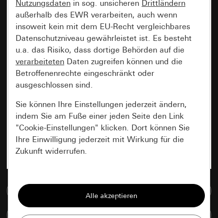
Nutzungsdaten
in sog. unsicheren
Drittländern
außerhalb des EWR verarbeiten, auch wenn
insoweit kein mit dem EU-Recht vergleichbares
Datenschutzniveau gewährleistet ist. Es besteht
u.a. das Risiko, dass dortige Behörden auf die
verarbeiteten
Daten zugreifen können und die
Betroffenenrechte eingeschränkt oder
ausgeschlossen sind.
Sie können Ihre Einstellungen jederzeit ändern,
indem Sie am Fuße einer jeden Seite den Link
"Cookie-Einstellungen" klicken. Dort können Sie
Ihre Einwilligung jederzeit mit Wirkung für die
Zukunft widerrufen.
Essenziell
Zur Mediadatenbank
Alle Cookies, die wir benötigen um Ihnen die
Seite anzeigen zu können.
Artikel vergleichen