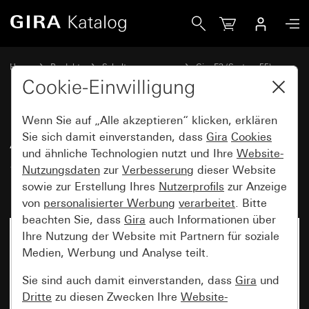
Gira Abdeckrahmen Gira E3 Hellgrau Soft-Touch mit Träge
Home
Produkte
Schalterprogramme
Gira E3 (System 55)
Abdeckrahmen Gira E3
Cookie-Einwilligung
Wenn Sie auf „Alle akzeptieren“ klicken, erklären
Abdeckrahmen Gira E3 Hellgrau
Sie sich damit einverstanden, dass
Gira
Cookies
und ähnliche Technologien nutzt und Ihre
Website-
Soft-Touch mit Trägerrahmen
Nutzungsdaten
zur
Verbesserung
dieser Website
Reinweiß glänzend
sowie zur Erstellung Ihres
Nutzerprofils
zur Anzeige
von
personalisierter Werbung
verarbeitet
. Bitte
beachten Sie, dass
Gira
auch Informationen über
Ihre Nutzung der Website mit Partnern für soziale
Medien, Werbung und Analyse teilt.
Sie sind auch damit einverstanden, dass
Gira
und
Dritte
zu diesen Zwecken Ihre
Website-