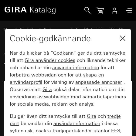
Gira Täckram Gira E3 ljusgrå Soft-Touch med bärram kritvit
Hem
Produkter
Brytarprogram
Gira E3
Täckram Gira E3
Cookie-godkännande
När du klickar på ”Godkänn” ger du ditt samtycke
Täckram Gira E3 ljusgrå Soft-
till att
Gira använder
cookies
och liknande tekniker
Touch med bärram kritvit blank
och behandlar din
användarinformation
för att
förbättra
webbsidan och för att skapa en
användarprofil
för visning av
anpassade annonser
.
Observera att
Gira
också delar information om din
användning av webbsidan med samarbetspartners
för sociala media, reklam och analys.
Du ger även ditt samtycke till att
Gira
och
tredje
part
behandlar din
användarinformation
i dessa
syften i sk. osäkra
tredjepartsländer
utanför EES,