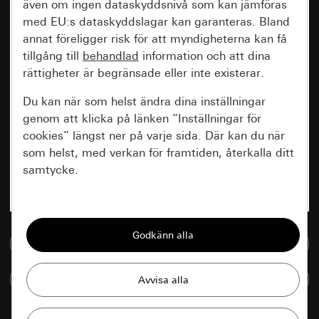
även om ingen dataskyddsnivå som kan jämföras
med EU:s dataskyddslagar kan garanteras. Bland
annat föreligger risk för att myndigheterna kan få
tillgång till
behandlad
information och att dina
rättigheter är begränsade eller inte existerar.
Du kan när som helst ändra dina inställningar
genom att klicka på länken ”Inställningar för
cookies” längst ner på varje sida. Där kan du när
som helst, med verkan för framtiden, återkalla ditt
samtycke.
Nödvändiga
Alla cookies som krävs för att kunna visa
Till mediedatabasen
sidan.
Jämföra artiklar
Gira Session
Förbättring av vår webbsida och
våra utbud
Databehandlingssyfte: